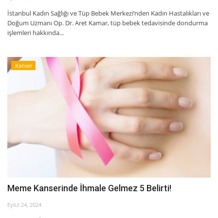
İstanbul Kadın Sağlığı ve Tüp Bebek Merkezi’nden Kadın Hastalıkları ve
İyileşme / Zayıflama Öyküleri
Doğum Uzmanı Op. Dr. Aret Kamar, tüp bebek tedavisinde dondurma
işlemleri hakkında...
Tanı-Tedavi
Kanser
Meme Kanserinde İhmale Gelmez 5 Belirti!
Eylül 24, 2024