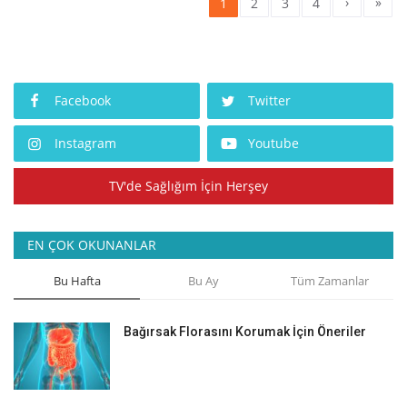
›
»
1
2
3
4
Facebook
Twitter
Instagram
Youtube
TV'de Sağlığım İçin Herşey
EN ÇOK OKUNANLAR
Bu Hafta
Bu Ay
Tüm Zamanlar
Bağırsak Florasını Korumak İçin Öneriler