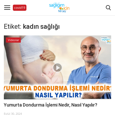
covid19
Etiket:
kadın sağlığı
Hastalıklar
Videolar
Aile Sağlığı
Bize Ulaşın
Videolar
Sağlık Haberleri
Sağlıklı Yaşam
Yumurta Dondurma İşlemi Nedir, Nasıl Yapılır?
Estetik Güzellik
Eylül 30, 2024