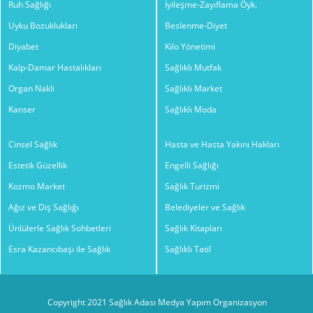
Ruh Sağlığı
İyileşme-Zayıflama Öyk.
Uyku Bozuklukları
Beslenme-Diyet
Diyabet
Kilo Yönetimi
Kalp-Damar Hastalıkları
Sağlıklı Mutfak
Organ Nakli
Sağlıklı Market
Kanser
Sağlıklı Moda
Cinsel Sağlık
Hasta ve Hasta Yakını Hakları
Estetik Güzellik
Engelli Sağlığı
Kozmo Market
Sağlık Turizmi
Ağız ve Diş Sağlığı
Belediyeler ve Sağlık
Ünlülerle Sağlık Sohbetleri
Sağlık Kitapları
Esra Kazancıbaşı ile Sağlık
Sağlıklı Tatil
Copyright 2021 Sağlık Adası Medya Yapım Organizasyon