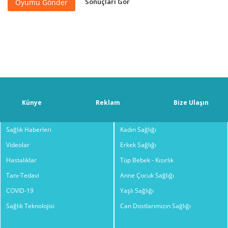
Sonuçları Gör
Oyumu Gönder
Künye
Reklam
Bize Ulaşın
Sağlık Haberleri
Kadın Sağlığı
Videolar
Erkek Sağlığı
Hastalıklar
Tüp Bebek - Kısırlık
Tanı-Tedavi
Anne Çocuk Sağlığı
COVID-19
Yaşlı Sağlığı
Sağlık Teknolojisi
Can Dostlarımızın Sağlığı