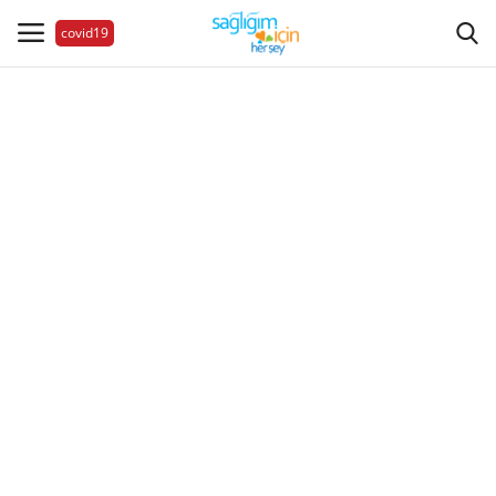
covid19
Hastalıklar
Aile Sağlığı
Bize Ulaşın
Videolar
Sağlık Haberleri
Sağlıklı Yaşam
Estetik Güzellik