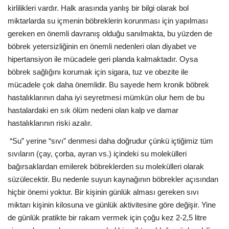
kirlilikleri vardır. Halk arasında yanlış bir bilgi olarak bol
miktarlarda su içmenin böbreklerin korunması için yapılması
gereken en önemli davranış olduğu sanılmakta, bu yüzden de
böbrek yetersizliğinin en önemli nedenleri olan diyabet ve
hipertansiyon ile mücadele geri planda kalmaktadır. Oysa
böbrek sağlığını korumak için sigara, tuz ve obezite ile
mücadele çok daha önemlidir. Bu sayede hem kronik böbrek
hastalıklarının daha iyi seyretmesi mümkün olur hem de bu
hastalardaki en sık ölüm nedeni olan kalp ve damar
hastalıklarının riski azalır.
“Su” yerine “sıvı” denmesi daha doğrudur çünkü içtiğimiz tüm
sıvıların (çay, çorba, ayran vs.) içindeki su molekülleri
bağırsaklardan emilerek böbreklerden su molekülleri olarak
süzülecektir. Bu nedenle suyun kaynağının böbrekler açısından
hiçbir önemi yoktur. Bir kişinin günlük alması gereken sıvı
miktarı kişinin kilosuna ve günlük aktivitesine göre değişir. Yine
de günlük pratikte bir rakam vermek için çoğu kez 2-2,5 litre