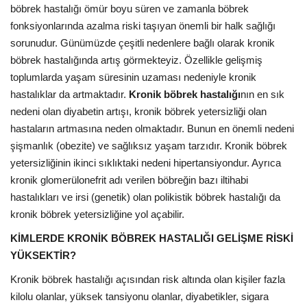
böbrek hastalığı ömür boyu süren ve zamanla böbrek
fonksiyonlarında azalma riski taşıyan önemli bir halk sağlığı
sorunudur. Günümüzde çeşitli nedenlere bağlı olarak kronik
böbrek hastalığında artış görmekteyiz. Özellikle gelişmiş
toplumlarda yaşam süresinin uzaması nedeniyle kronik
hastalıklar da artmaktadır.
Kronik böbrek hastalığı
nın en sık
nedeni olan diyabetin artışı, kronik böbrek yetersizliği olan
hastaların artmasına neden olmaktadır. Bunun en önemli nedeni
şişmanlık (obezite) ve sağlıksız yaşam tarzıdır. Kronik böbrek
yetersizliğinin ikinci sıklıktaki nedeni hipertansiyondur. Ayrıca
kronik glomerülonefrit adı verilen böbreğin bazı iltihabi
hastalıkları ve irsi (genetik) olan polikistik böbrek hastalığı da
kronik böbrek yetersizliğine yol açabilir.
KİMLERDE KRONİK BÖBREK HASTALIĞI GELİŞME RİSKİ
YÜKSEKTİR?
Kronik böbrek hastalığı açısından risk altında olan kişiler fazla
kilolu olanlar, yüksek tansiyonu olanlar, diyabetikler, sigara