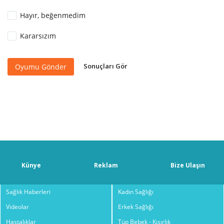
Hayır, beğenmedim
Kararsızım
Sonuçları Gör
Oyumu Gönder
Künye
Reklam
Bize Ulaşın
Sağlık Haberleri
Kadın Sağlığı
Videolar
Erkek Sağlığı
Hastalıklar
Tüp Bebek - Kısırlık