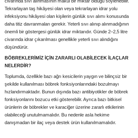
civarında sıvı alınmasının makul bir miktar olduğu söylenebilir.
Tekrarlayan taş hikâyesi olan veya tekrarlayan idrar yolu
infeksiyonu hikâyesi olan kişilerin günlük sıvı alımı konusunda
daha titiz davranmaları gerekir. Yeterli sıvı alınıp alınmadığının
önemli bir göstergesi günlük idrar miktarıdır. Günde 2–2,5 litre
civarında idrar çıkarılması genellikle yeterli sıvı alındığını
düşündürür.
BÖBREKLERİMİZ İÇİN ZARARLI OLABİLECEK İLAÇLAR
NELERDİR?
Toplumda, özellikle bazı ağrı kesicilerin yaygın ve bilinçsiz bir
şekilde kullanılması böbrek fonksiyonlarındaki bozulmayı
hızlandırmaktadır. Bunun dışında bazı antibiyotikler de böbrek
fonksiyonlarını bozucu etki gösterebilir. Ayrıca bazı bitkisel
ürünlerin de böbrekler ve karaciğer üzerine zararlı etkilerinin
olabileceği unutulmamalıdır. Bu nedenle asla hekime
danışmadan bir ilaç veya destek ürün kullanılmamalıdır.