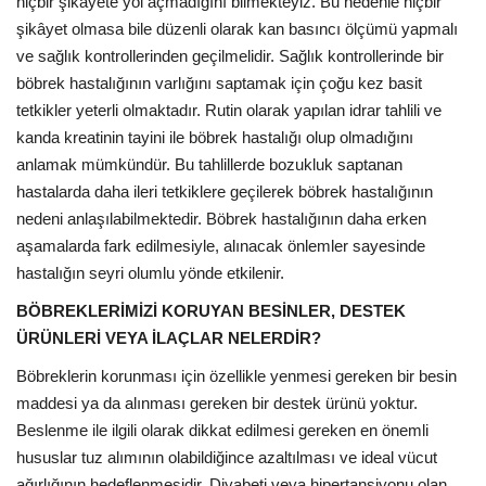
hiçbir şikâyete yol açmadığını bilmekteyiz. Bu nedenle hiçbir
şikâyet olmasa bile düzenli olarak kan basıncı ölçümü yapmalı
ve sağlık kontrollerinden geçilmelidir. Sağlık kontrollerinde bir
böbrek hastalığının varlığını saptamak için çoğu kez basit
tetkikler yeterli olmaktadır. Rutin olarak yapılan idrar tahlili ve
kanda kreatinin tayini ile böbrek hastalığı olup olmadığını
anlamak mümkündür. Bu tahlillerde bozukluk saptanan
hastalarda daha ileri tetkiklere geçilerek böbrek hastalığının
nedeni anlaşılabilmektedir. Böbrek hastalığının daha erken
aşamalarda fark edilmesiyle, alınacak önlemler sayesinde
hastalığın seyri olumlu yönde etkilenir.
BÖBREKLERİMİZİ KORUYAN BESİNLER, DESTEK
ÜRÜNLERİ VEYA İLAÇLAR NELERDİR?
Böbreklerin korunması için özellikle yenmesi gereken bir besin
maddesi ya da alınması gereken bir destek ürünü yoktur.
Beslenme ile ilgili olarak dikkat edilmesi gereken en önemli
hususlar tuz alımının olabildiğince azaltılması ve ideal vücut
ağırlığının hedeflenmesidir. Diyabeti veya hipertansiyonu olan