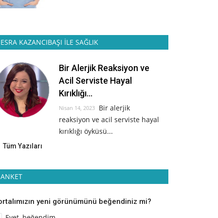
ESRA KAZANCIBAŞI İLE SAĞLIK
Bir Alerjik Reaksiyon ve
Acil Serviste Hayal
Kırıklığı...
Bir alerjik
Nisan 14, 2023
reaksiyon ve acil serviste hayal
kırıklığı öyküsü...
Tüm Yazıları
ANKET
ortalımızın yeni görünümünü beğendiniz mi?
Evet, beğendim