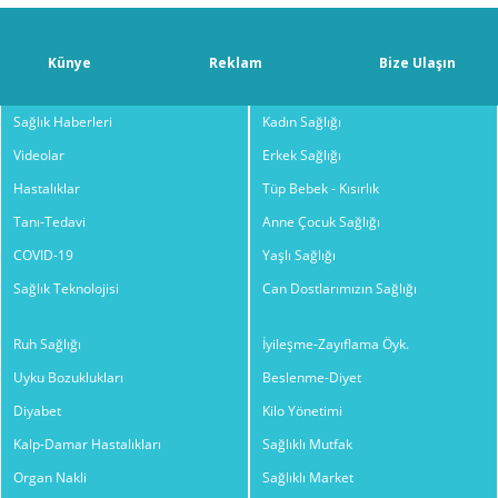
Künye
Reklam
Bize Ulaşın
Sağlık Haberleri
Kadın Sağlığı
Videolar
Erkek Sağlığı
Hastalıklar
Tüp Bebek - Kısırlık
Tanı-Tedavi
Anne Çocuk Sağlığı
COVID-19
Yaşlı Sağlığı
Sağlık Teknolojisi
Can Dostlarımızın Sağlığı
Ruh Sağlığı
İyileşme-Zayıflama Öyk.
Uyku Bozuklukları
Beslenme-Diyet
Diyabet
Kilo Yönetimi
Kalp-Damar Hastalıkları
Sağlıklı Mutfak
Organ Nakli
Sağlıklı Market