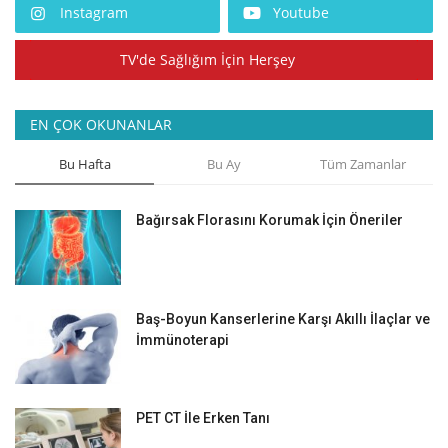
Instagram
Youtube
TV'de Sağlığım İçin Herşey
EN ÇOK OKUNANLAR
Bu Hafta
Bu Ay
Tüm Zamanlar
Bağırsak Florasını Korumak İçin Öneriler
Baş-Boyun Kanserlerine Karşı Akıllı İlaçlar ve
İmmünoterapi
PET CT İle Erken Tanı