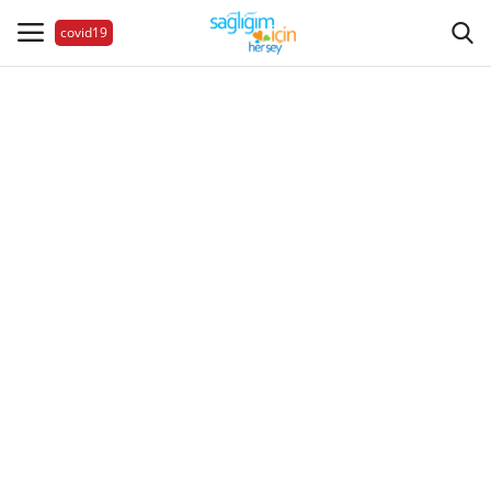
covid19
Hastalıklar
Aile Sağlığı
Bize Ulaşın
Videolar
Sağlık Haberleri
Sağlıklı Yaşam
Estetik Güzellik