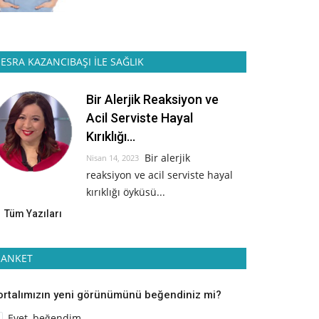
ESRA KAZANCIBAŞI İLE SAĞLIK
Bir Alerjik Reaksiyon ve
Acil Serviste Hayal
Kırıklığı...
Bir alerjik
Nisan 14, 2023
reaksiyon ve acil serviste hayal
kırıklığı öyküsü...
Tüm Yazıları
ANKET
ortalımızın yeni görünümünü beğendiniz mi?
Evet, beğendim