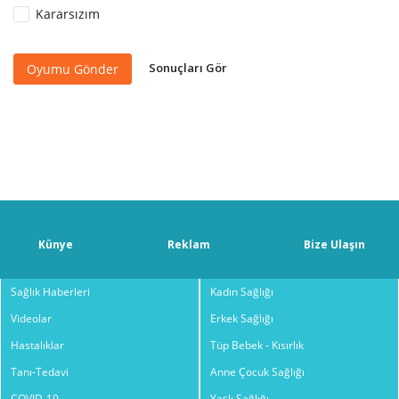
Kararsızım
Sonuçları Gör
Oyumu Gönder
Künye
Reklam
Bize Ulaşın
Sağlık Haberleri
Kadın Sağlığı
Videolar
Erkek Sağlığı
Hastalıklar
Tüp Bebek - Kısırlık
Tanı-Tedavi
Anne Çocuk Sağlığı
COVID-19
Yaşlı Sağlığı