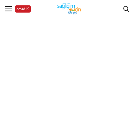
covid19
Hastalıklar
Aile Sağlığı
Bize Ulaşın
Videolar
Sağlık Haberleri
Sağlıklı Yaşam
Estetik Güzellik