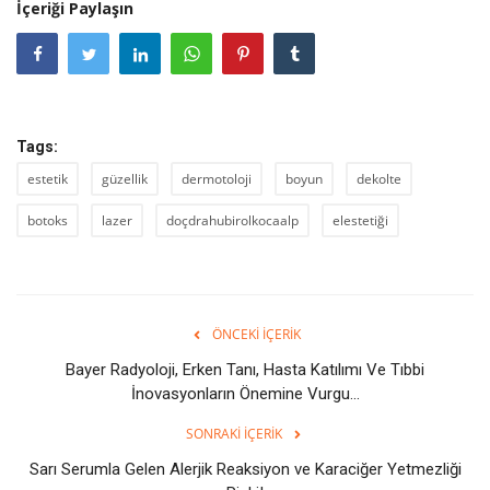
İçeriği Paylaşın
Tags:
estetik
güzellik
dermotoloji
boyun
dekolte
botoks
lazer
doçdrahubirolkocaalp
elestetiği
ÖNCEKI İÇERIK
Bayer Radyoloji, Erken Tanı, Hasta Katılımı Ve Tıbbi
İnovasyonların Önemine Vurgu...
SONRAKI İÇERIK
Sarı Serumla Gelen Alerjik Reaksiyon ve Karaciğer Yetmezliği