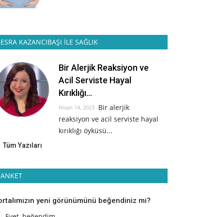
ESRA KAZANCIBAŞI İLE SAĞLIK
Bir Alerjik Reaksiyon ve
Acil Serviste Hayal
Kırıklığı...
Bir alerjik
Nisan 14, 2023
reaksiyon ve acil serviste hayal
kırıklığı öyküsü...
Tüm Yazıları
ANKET
ortalımızın yeni görünümünü beğendiniz mi?
Evet, beğendim