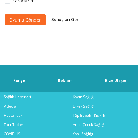
Kararsızım
Sonuçları Gör
Oyumu Gönder
Künye
Reklam
Bize Ulaşın
Sağlık Haberleri
Kadın Sağlığı
Videolar
Erkek Sağlığı
Hastalıklar
Tüp Bebek - Kısırlık
Tanı-Tedavi
Anne Çocuk Sağlığı
COVID-19
Yaşlı Sağlığı