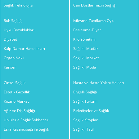
Sağlık Teknolojisi
Can Dostlarımızın Sağlığı
Ruh Sağlığı
İyileşme-Zayıflama Öyk.
Uyku Bozuklukları
Beslenme-Diyet
Diyabet
Kilo Yönetimi
Kalp-Damar Hastalıkları
Sağlıklı Mutfak
Organ Nakli
Sağlıklı Market
Kanser
Sağlıklı Moda
Cinsel Sağlık
Hasta ve Hasta Yakını Hakları
Estetik Güzellik
Engelli Sağlığı
Kozmo Market
Sağlık Turizmi
Ağız ve Diş Sağlığı
Belediyeler ve Sağlık
Ünlülerle Sağlık Sohbetleri
Sağlık Kitapları
Esra Kazancıbaşı ile Sağlık
Sağlıklı Tatil