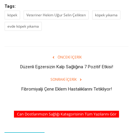
Tags:
köpek
Veteriner Hekim Uğur Selin Çelikten
köpek yıkama
evde köpek yıkama
ÖNCEKI İÇERIK
Düzenli Egzersizin Kalp Sağlığına 7 Pozitif Etkisi!
SONRAKI İÇERIK
Fibromiyalji Çene Eklem Hastalıklarını Tetikliyor!
Can Dostlarımızın Sağlığı Kategorisinin Tüm Yazılarını Gör