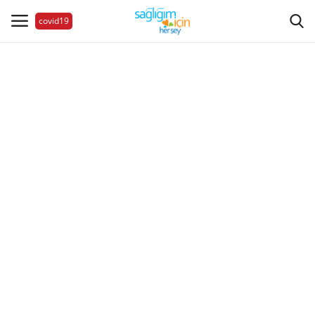
covid19
Hastalıklar
Aile Sağlığı
Bize Ulaşın
Videolar
Sağlık Haberleri
Sağlıklı Yaşam
Estetik Güzellik