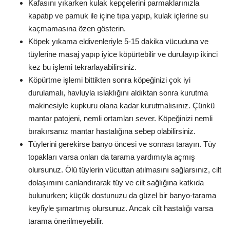
Kafasını yıkarken kulak kepçelerini parmaklarınızla
kapatıp ve pamuk ile içine tıpa yapıp, kulak içlerine su
kaçmamasına özen gösterin.
Köpek yıkama eldivenleriyle 5-15 dakika vücuduna ve
tüylerine masaj yapıp iyice köpürtebilir ve durulayıp ikinci
kez bu işlemi tekrarlayabilirsiniz.
Köpürtme işlemi bittikten sonra köpeğinizi çok iyi
durulamalı, havluyla ıslaklığını aldıktan sonra kurutma
makinesiyle kupkuru olana kadar kurutmalısınız. Çünkü
mantar patojeni, nemli ortamları sever. Köpeğinizi nemli
bırakırsanız mantar hastalığına sebep olabilirsiniz.
Tüylerini gerekirse banyo öncesi ve sonrası tarayın. Tüy
topakları varsa onları da tarama yardımıyla açmış
olursunuz. Ölü tüylerin vücuttan atılmasını sağlarsınız, cilt
dolaşımını canlandırarak tüy ve cilt sağlığına katkıda
bulunurken; küçük dostunuzu da güzel bir banyo-tarama
keyfiyle şımartmış olursunuz. Ancak cilt hastalığı varsa
tarama önerilmeyebilir.