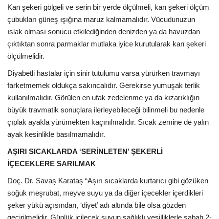
Kan şekeri gölgeli ve serin bir yerde ölçülmeli, kan şekeri ölçüm
çubukları güneş ışığına maruz kalmamalıdır. Vücudunuzun
ıslak olması sonucu etkilediğinden denizden ya da havuzdan
çıktıktan sonra parmaklar mutlaka iyice kurutularak kan şekeri
ölçülmelidir.
Diyabetli hastalar için sinir tutulumu varsa yürürken travmayı
farketmemek oldukça sakıncalıdır. Gerekirse yumuşak terlik
kullanılmalıdır. Görülen en ufak zedelenme ya da kızarıklığın
büyük travmatik sonuçlara ilerleyebileceği bilinmeli bu nedenle
çıplak ayakla yürümekten kaçınılmalıdır. Sıcak zemine de yalın
ayak kesinlikle basılmamalıdır.
AŞIRI SICAKLARDA ‘SERİNLETEN’ ŞEKERLİ
İÇECEKLERE SARILMAK
Doç. Dr. Savaş Karataş “Aşırı sıcaklarda kurtarıcı gibi gözüken
soğuk meşrubat, meyve suyu ya da diğer içecekler içerdikleri
şeker yükü açısından, ‘diyet’ adı altında bile olsa gözden
geçirilmelidir. Günlük içilecek suyun sağlıklı yeşilliklerle sabah 2-