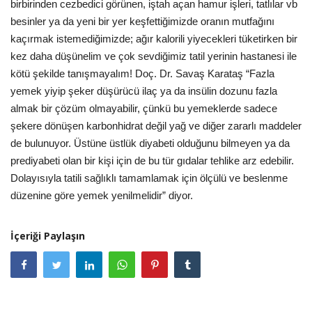
birbirinden cezbedici görünen, iştah açan hamur işleri, tatlılar vb
besinler ya da yeni bir yer keşfettiğimizde oranın mutfağını
kaçırmak istemediğimizde; ağır kalorili yiyecekleri tüketirken bir
kez daha düşünelim ve çok sevdiğimiz tatil yerinin hastanesi ile
kötü şekilde tanışmayalım! Doç. Dr. Savaş Karataş “Fazla
yemek yiyip şeker düşürücü ilaç ya da insülin dozunu fazla
almak bir çözüm olmayabilir, çünkü bu yemeklerde sadece
şekere dönüşen karbonhidrat değil yağ ve diğer zararlı maddeler
de bulunuyor. Üstüne üstlük diyabeti olduğunu bilmeyen ya da
prediyabeti olan bir kişi için de bu tür gıdalar tehlike arz edebilir.
Dolayısıyla tatili sağlıklı tamamlamak için ölçülü ve beslenme
düzenine göre yemek yenilmelidir” diyor.
İçeriği Paylaşın