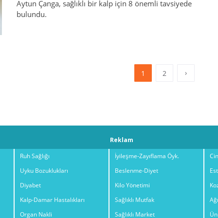
Aytun Çanga, sağlıklı bir kalp için 8 önemli tavsiyede
bulundu.
›
1
2
Reklam
Ruh Sağlığı
İyileşme-Zayıflama Öyk.
Cin
Uyku Bozuklukları
Beslenme-Diyet
Est
Diyabet
Kilo Yönetimi
Ko
Kalp-Damar Hastalıkları
Sağlıklı Mutfak
Ağı
Organ Nakli
Sağlıklı Market
Ünl