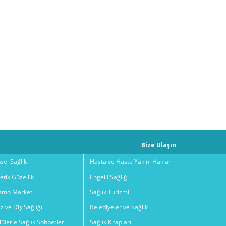
Bize Ulaşın
sel Sağlık
Hasta ve Hasta Yakını Hakları
etik Güzellik
Engelli Sağlığı
zmo Market
Sağlık Turizmi
z ve Diş Sağlığı
Belediyeler ve Sağlık
ülerle Sağlık Sohbetleri
Sağlık Kitapları