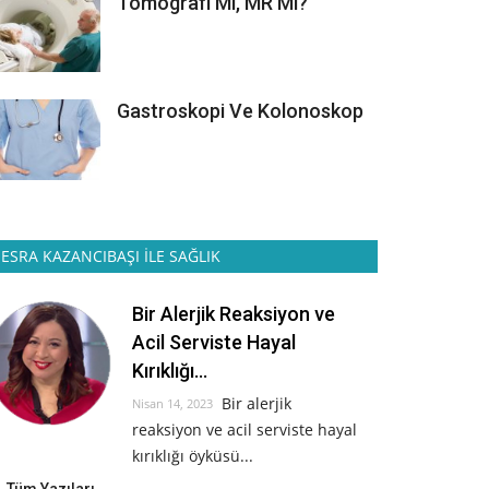
Tomografi Mi, MR Mı?
Gastroskopi Ve Kolonoskop
ESRA KAZANCIBAŞI İLE SAĞLIK
Bir Alerjik Reaksiyon ve
Acil Serviste Hayal
Kırıklığı...
Bir alerjik
Nisan 14, 2023
reaksiyon ve acil serviste hayal
kırıklığı öyküsü...