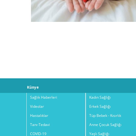
Künye
Sağlık Haberleri
Kadın Sağlığı
Videolar
Erkek Sağlığı
Hastalıklar
Tüp Bebek - Kısırlık
Tanı-Tedavi
Anne Çocuk Sağlığı
COVID-19
Yaşlı Sağlığı