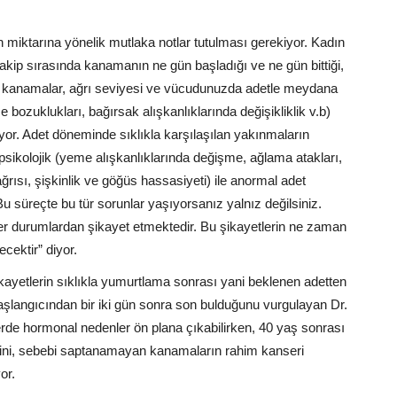
miktarına yönelik mutlaka notlar tutulması gerekiyor. Kadın
akip sırasında kanamanın ne gün başladığı ve ne gün bittiği,
e kanamalar, ağrı seviyesi ve vücudunuzda adetle meydana
e bozuklukları, bağırsak alışkanlıklarında değişikliklik v.b)
lüyor. Adet döneminde sıklıkla karşılaşılan yakınmaların
psikolojik (yeme alışkanlıklarında değişme, ağlama atakları,
ş ağrısı, şişkinlik ve göğüs hassasiyeti) ile anormal adet
Bu süreçte bu tür sorunlar yaşıyorsanız yalnız değilsiniz.
er durumlardan şikayet etmektedir. Bu şikayetlerin ne zaman
cektir” diyor.
kayetlerin sıklıkla yumurtlama sonrası yani beklenen adetten
aşlangıcından bir iki gün sonra son bulduğunu vurgulayan Dr.
lerde hormonal nedenler ön plana çıkabilirken, 40 yaş sonrası
iğini, sebebi saptanamayan kanamaların rahim kanseri
or.