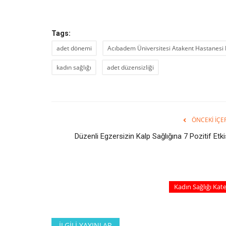
Tags:
adet dönemi
Acıbadem Üniversitesi Atakent Hastanesi K
kadın sağlığı
adet düzensizliği
ÖNCEKI İÇE
Düzenli Egzersizin Kalp Sağlığına 7 Pozitif Etki
Kadın Sağlığı Kat
İLGILI YAYINLAR