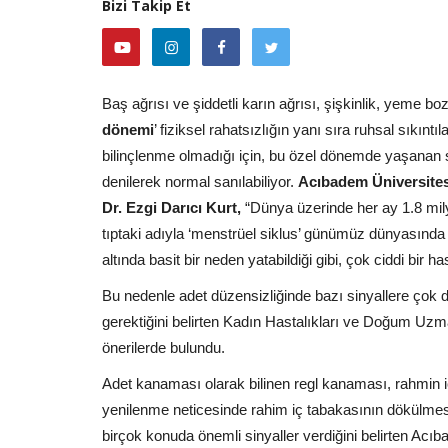
Bizi Takip Et
Facebook
Baş ağrısı ve şiddetli karın ağrısı, şişkinlik, yeme b
dönemi
’ fiziksel rahatsızlığın yanı sıra ruhsal sıkınt
bilinçlenme olmadığı için, bu özel dönemde yaşanan s
denilerek normal sanılabiliyor.
Acıbadem Üniversites
Dr. Ezgi Darıcı Kurt,
“Dünya üzerinde her ay 1.8 mi
tıptaki adıyla ‘menstrüel siklus’ günümüz dünyasında h
altında basit bir neden yatabildiği gibi, çok ciddi bir has
Bu nedenle adet düzensizliğinde bazı sinyallere çok d
gerektiğini belirten Kadın Hastalıkları ve Doğum Uzmanı
önerilerde bulundu.
Adet kanaması olarak bilinen regl kanaması, rahmin i
yenilenme neticesinde rahim iç tabakasının dökülmesi 
birçok konuda önemli sinyaller verdiğini belirten Acı