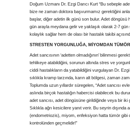
Doğum Uzmanı Dr. Ezgi Darıcı Kurt “Bu sebeple adet 
bize ne zaman doktora başvurmamız gerektiğini anlat
başlar, diğer adetin ilk günü son bulur. Adet döngüsü h
gün arayla meydana gelir ve yaklaşık olarak 2-7 gü
kolaylık sağlar hem de olası bir hastalık takibi açısı
STRESTEN YORGUNLUĞA, MİYOMDAN TÜMÖR
Adet sancısının ‘adetten olmadığının’ bilinmesi gerekt
tehlikeye atabildiğini, sorunun altında stres ve yorgun
ciddi hastalıkların da yatabildiğini vurgulayan Dr. Ez
sıklıkla kramp tarzında, karın alt bölgesi, zaman zaman
Toplumda uzun yıllardır süregelen, “Adet sancısı evle
aslında birçok hastalığın habercisi olabilecek bu du
adet sancısı, adet döngüsüne girildiğinde veya bir iki 
Sıklıkla ağrı kesicilere yanıt verir. Bu seyrin dışında a
(endometriozis), miyom, enfeksiyon hatta tümör gibi 
kontrolünden geçmelidir!”