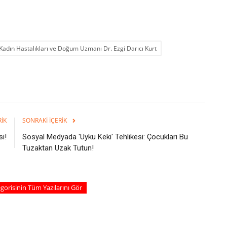
adın Hastalıkları ve Doğum Uzmanı Dr. Ezgi Darıcı Kurt
RIK
SONRAKI İÇERIK
si!
Sosyal Medyada 'Uyku Keki' Tehlikesi: Çocukları Bu
Tuzaktan Uzak Tutun!
egorisinin Tüm Yazılarını Gör