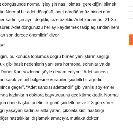
döngüsünde normal işleyişin nasıl olması gerektiğini bilmek
ır. Normal bir adet döngüsü, adet gördüğümüz birinci gün
er kadın için aynı değildir, size özeldir. Adet kanaması 21-35
n sürer. Adet döngünüzü her ay kaydetmek takip açısından hem
ndan son derece önemlidir” diyor.
E!
iğini, bu konuda toplumda doğru bilinen yanlışların sağlığı
luk gibi basit nedenlerin yanı sıra hormonal sorunlar ya da
gi Darıcı Kurt sözlerine şöyle devam ediyor: “Adet sancısı
 kasık ve bel bölgesine vurabilen şiddetli bir ağrıdır.
nince geçer”, “Adet sancısı adettendir” gibi yanlış söylemler
rumda kadınların doktora başvurusunu geciktirmektedir. Normal
gün önce başlar, adetin ilk günü şiddetlenir ve 2-3 gün sürer.
ğrı yaşayan kadınlar altta yatan, çikolata kisti hastalığı
diğer hastalıkları dışlamak amacıyla mutlaka doktor