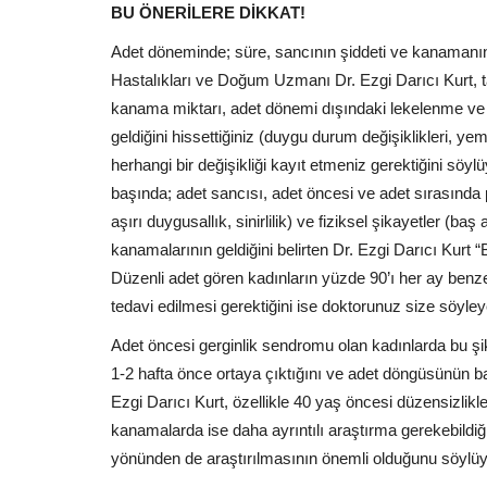
BU ÖNERİLERE DİKKAT!
Adet döneminde; süre, sancının şiddeti ve kanamanın 
Hastalıkları ve Doğum Uzmanı Dr. Ezgi Darıcı Kurt, t
kanama miktarı, adet dönemi dışındaki lekelenme v
geldiğini hissettiğiniz (duygu durum değişiklikleri, yem
herhangi bir değişikliği kayıt etmeniz gerektiğini söy
başında; adet sancısı, adet öncesi ve adet sırasında 
aşırı duygusallık, sinirlilik) ve fiziksel şikayetler (ba
kanamalarının geldiğini belirten Dr. Ezgi Darıcı Kurt “
Düzenli adet gören kadınların yüzde 90’ı her ay benz
tedavi edilmesi gerektiğini ise doktorunuz size söyleye
Adet öncesi gerginlik sendromu olan kadınlarda bu şi
1-2 hafta önce ortaya çıktığını ve adet döngüsünün b
Ezgi Darıcı Kurt, özellikle 40 yaş öncesi düzensizlik
kanamalarda ise daha ayrıntılı araştırma gerekebild
yönünden de araştırılmasının önemli olduğunu söylüy