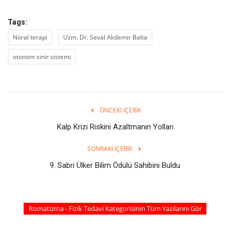
Tags:
Nöral terapi
Uzm. Dr. Seval Akdemir Balta
otonom sinir sistemi
ÖNCEKI İÇERIK
Kalp Krizi Riskini Azaltmanın Yolları
SONRAKI İÇERIK
9. Sabri Ülker Bilim Ödülü Sahibini Buldu
Romatizma - Fizik Tedavi Kategorisinin Tüm Yazılarını Gör