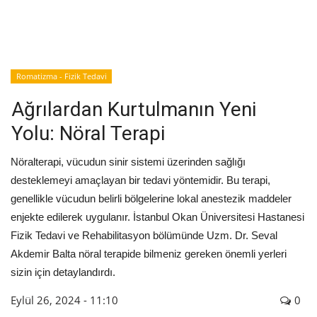
İyileşme / Zayıflama Öyküleri
Tanı-Tedavi
Romatizma - Fizik Tedavi
Ağrılardan Kurtulmanın Yeni
Yolu: Nöral Terapi
Nöralterapi, vücudun sinir sistemi üzerinden sağlığı
desteklemeyi amaçlayan bir tedavi yöntemidir. Bu terapi,
genellikle vücudun belirli bölgelerine lokal anestezik maddeler
enjekte edilerek uygulanır. İstanbul Okan Üniversitesi Hastanesi
Fizik Tedavi ve Rehabilitasyon bölümünde Uzm. Dr. Seval
Akdemir Balta nöral terapide bilmeniz gereken önemli yerleri
sizin için detaylandırdı.
Eylül 26, 2024 - 11:10
0