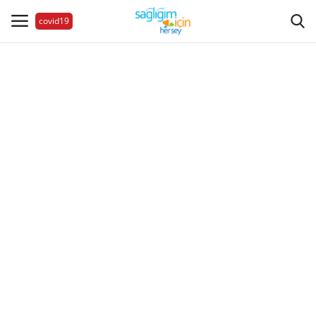
covid19
Hastalıklar
Aile Sağlığı
Bize Ulaşın
Videolar
Sağlık Haberleri
Sağlıklı Yaşam
Estetik Güzellik