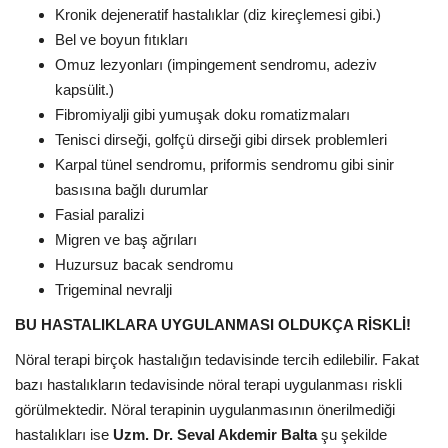
Kronik dejeneratif hastalıklar (diz kireçlemesi gibi.)
Bel ve boyun fıtıkları
Omuz lezyonları (impingement sendromu, adeziv
kapsülit.)
Fibromiyalji gibi yumuşak doku romatizmaları
Tenisci dirseği, golfçü dirseği gibi dirsek problemleri
Karpal tünel sendromu, priformis sendromu gibi sinir
basısına bağlı durumlar
Fasial paralizi
Migren ve baş ağrıları
Huzursuz bacak sendromu
Trigeminal nevralji
BU HASTALIKLARA UYGULANMASI OLDUKÇA RİSKLİ!
Nöral terapi birçok hastalığın tedavisinde tercih edilebilir. Fakat
bazı hastalıkların tedavisinde nöral terapi uygulanması riskli
görülmektedir. Nöral terapinin uygulanmasının önerilmediği
hastalıkları ise
Uzm. Dr. Seval Akdemir Balta
şu şekilde