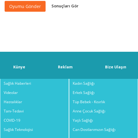
Sonuçları Gör
Oyumu Gönder
Künye
Reklam
Bize Ulaşın
Sağlık Haberleri
Kadın Sağlığı
Videolar
Erkek Sağlığı
Hastalıklar
Tüp Bebek - Kısırlık
Tanı-Tedavi
Anne Çocuk Sağlığı
COVID-19
Yaşlı Sağlığı
Sağlık Teknolojisi
Can Dostlarımızın Sağlığı