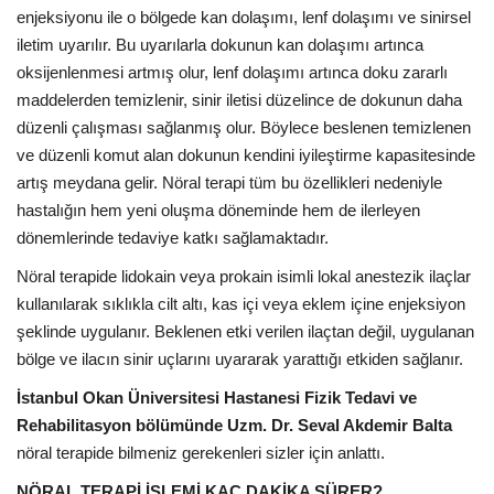
enjeksiyonu ile o bölgede kan dolaşımı, lenf dolaşımı ve sinirsel
iletim uyarılır. Bu uyarılarla dokunun kan dolaşımı artınca
oksijenlenmesi artmış olur, lenf dolaşımı artınca doku zararlı
maddelerden temizlenir, sinir iletisi düzelince de dokunun daha
düzenli çalışması sağlanmış olur. Böylece beslenen temizlenen
ve düzenli komut alan dokunun kendini iyileştirme kapasitesinde
artış meydana gelir. Nöral terapi tüm bu özellikleri nedeniyle
hastalığın hem yeni oluşma döneminde hem de ilerleyen
dönemlerinde tedaviye katkı sağlamaktadır.
Nöral terapide lidokain veya prokain isimli lokal anestezik ilaçlar
kullanılarak sıklıkla cilt altı, kas içi veya eklem içine enjeksiyon
şeklinde uygulanır. Beklenen etki verilen ilaçtan değil, uygulanan
bölge ve ilacın sinir uçlarını uyararak yarattığı etkiden sağlanır.
İstanbul Okan Üniversitesi Hastanesi Fizik Tedavi ve
Rehabilitasyon bölümünde Uzm. Dr. Seval Akdemir Balta
nöral terapide bilmeniz gerekenleri sizler için anlattı.
NÖRAL TERAPİ İŞLEMİ KAÇ DAKİKA SÜRER?