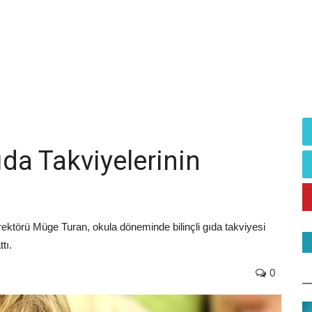
a Takviyelerinin
ektörü Müge Turan, okula döneminde bilinçli gıda takviyesi
tı.
0