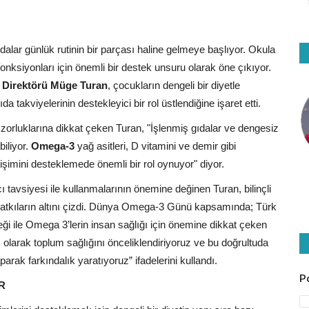
dalar günlük rutinin bir parçası haline gelmeye başlıyor. Okula
nksiyonları için önemli bir destek unsuru olarak öne çıkıyor.
a Direktörü Müge Turan
, çocukların dengeli bir diyetle
takviyelerinin destekleyici bir rol üstlendiğine işaret etti.
rluklarına dikkat çeken Turan, "İşlenmiş gıdalar ve dengesiz
biliyor.
Omega-3
yağ asitleri, D vitamini ve demir gibi
lişimini desteklemede önemli bir rol oynuyor" diyor.
 tavsiyesi ile kullanmalarının önemine değinen Turan, bilinçli
f katkıların altını çizdi. Dünya Omega-3 Günü kapsamında; Türk
i ile Omega 3’lerin insan sağlığı için önemine dikkat çeken
olarak toplum sağlığını önceliklendiriyoruz ve bu doğrultuda
yaparak farkındalık yaratıyoruz” ifadelerini kullandı.
P
R