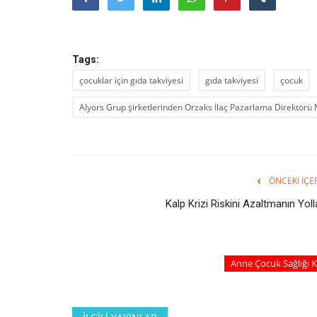
Tags:
çocuklar için gıda takviyesi
gıda takviyesi
çocuk
Alyors Grup şirketlerinden Orzaks İlaç Pazarlama Direktör
ÖNCEKI İÇE
Kalp Krizi Riskini Azaltmanın Yoll
Anne Çocuk Sağlığı K