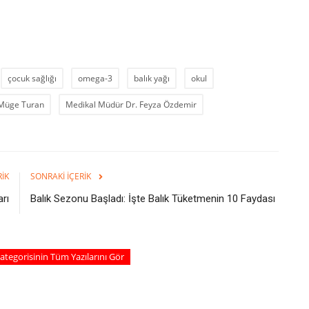
çocuk sağlığı
omega-3
balık yağı
okul
ü Müge Turan
Medikal Müdür Dr. Feyza Özdemir
RIK
SONRAKI İÇERIK
arı
Balık Sezonu Başladı: İşte Balık Tüketmenin 10 Faydası
ategorisinin Tüm Yazılarını Gör