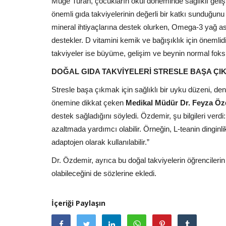
Müge Turan, çocukların okul döneminde sağlıklı gelişim
önemli gıda takviyelerinin değerli bir katkı sunduğunu 
mineral ihtiyaçlarına destek olurken, Omega-3 yağ asitl
destekler. D vitamini kemik ve bağışıklık için önemlidir.
takviyeler ise büyüme, gelişim ve beynin normal foksi
DOĞAL GIDA TAKVİYELERİ STRESLE BAŞA ÇI
Stresle başa çıkmak için sağlıklı bir uyku düzeni, de
önemine dikkat çeken
Medikal Müdür Dr. Feyza Öz
destek sağladığını söyledi. Özdemir, şu bilgileri verdi:
azaltmada yardımcı olabilir. Örneğin, L-teanin dinginl
adaptojen olarak kullanılabilir.”
Dr. Özdemir, ayrıca bu doğal takviyelerin öğrencil
olabileceğini de sözlerine ekledi.
İçeriği Paylaşın