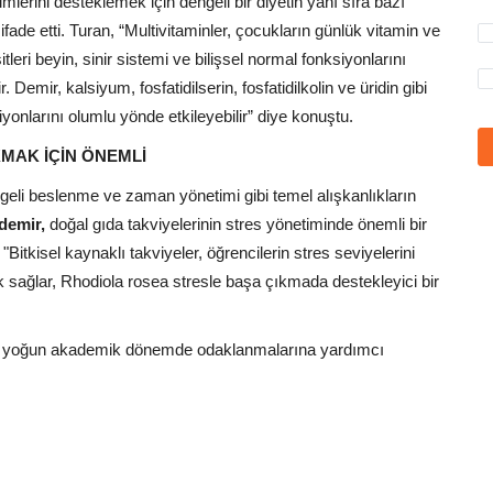
lerini desteklemek için dengeli bir diyetin yanı sıra bazı
ifade etti. Turan, “Multivitaminler, çocukların günlük vitamin ve
eri beyin, sinir sistemi ve bilişsel normal fonksiyonlarını
 Demir, kalsiyum, fosfatidilserin, fosfatidilkolin ve üridin gibi
yonlarını olumlu yönde etkileyebilir” diye konuştu.
KMAK İÇİN ÖNEMLİ
ngeli beslenme ve zaman yönetimi gibi temel alışkanlıkların
demir,
doğal gıda takviyelerinin stres yönetiminde önemli bir
 "Bitkisel kaynaklı takviyeler, öğrencilerin stres seviyelerini
ik sağlar, Rhodiola rosea stresle başa çıkmada destekleyici bir
erin yoğun akademik dönemde odaklanmalarına yardımcı