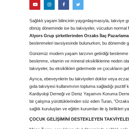
Facebook
Sağlıklı yaşam bilincinin yaygınlaşmasıyla, takviye gı
dönüş döneminde ise bu takviyeler, vücudun normal fo
Alyors Grup şirketlerinden Orzaks İlaç Pazarlam
beslenmeleri tavsiyesinde bulunurken, bu dönemde gıda 
Günümüz modern yaşam tarzının getirdiği beslenme zo
beslenme, vitamin ve mineral eksikliklerine neden ola
takviyeler, bu eksiklikleri gidermede ve çocukların ge
Ayrıca, ebeveynlerin bu takviyeleri doktor veya eczacı
gıda takviyesi kullanımının topluma sağladığı poziti
Kardiyoloji Derneği ve Deniz Yaşamını Koruma Derneğ
bir çalışma yürüttüklerinden söz eden Turan, "Orzaks 
sağlık kuruluşları ve eğitim kurumları ile iş birlikleri 
ÇOCUK GELİŞİMİNİ DESTEKLEYEN TAKVİYELE