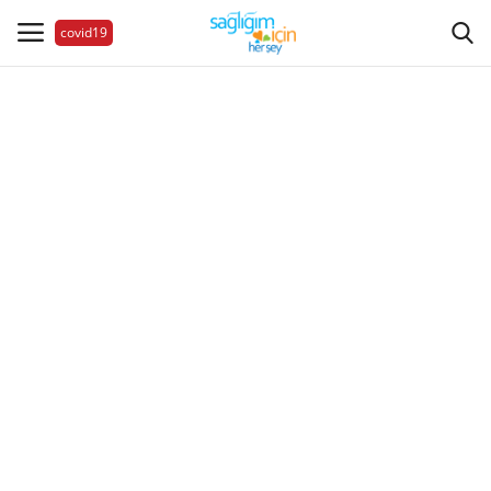
covid19
Hastalıklar
Aile Sağlığı
Bize Ulaşın
Videolar
Sağlık Haberleri
Sağlıklı Yaşam
Estetik Güzellik