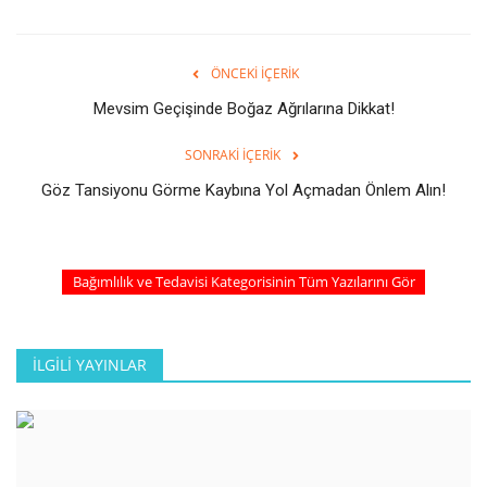
ÖNCEKI İÇERIK
Mevsim Geçişinde Boğaz Ağrılarına Dikkat!
SONRAKI İÇERIK
Göz Tansiyonu Görme Kaybına Yol Açmadan Önlem Alın!
Bağımlılık ve Tedavisi Kategorisinin Tüm Yazılarını Gör
İLGILI YAYINLAR