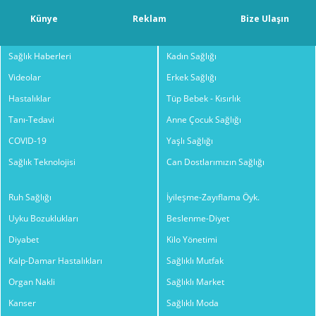
Künye
Reklam
Bize Ulaşın
Sağlık Haberleri
Kadın Sağlığı
Videolar
Erkek Sağlığı
Hastalıklar
Tüp Bebek - Kısırlık
Tanı-Tedavi
Anne Çocuk Sağlığı
COVID-19
Yaşlı Sağlığı
Sağlık Teknolojisi
Can Dostlarımızın Sağlığı
Ruh Sağlığı
İyileşme-Zayıflama Öyk.
Uyku Bozuklukları
Beslenme-Diyet
Diyabet
Kilo Yönetimi
Kalp-Damar Hastalıkları
Sağlıklı Mutfak
Organ Nakli
Sağlıklı Market
Kanser
Sağlıklı Moda