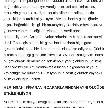
mutasyon reseptör genlerinde, vücuda alınan nikotin ve benzeri
bağımlılık yapıcı maddeye verdiği hücresel tepkileri etkiler.
Herkesin genomik profillemelerinin bilinmesi halinde bu tip
yatkınlıkları bilmek kolay oluyor..
Mesela benim genetiğimde
sigara bağımlılığı ile ilgili bir mutasyon yok. Haliyle ben sigarayı
yalnızca canım istediğinde içip canım istediğinde
bırakabiliyorum. Ancak en yakın arkadaşım benim kadar şanslı
değil. Onun için bağımlılık geni olan insanların hiç sigara
içmemelerini, hatta hiç denememelerini tavsiye ediyoruz. Çünkü
nikotin bağımlılığı genetiktir.” dedi. Dr. Özgön “Ben içeyim, bana
bir şey olmaz” demenin de son derece yanlış olduğunu, dünya
üzerinde her yıl 8 milyondan fazla insanın sigaradan hayatını
kaybettiğini ve bunların 1,2 milyonunun pasif içicilikten kaynaklı
ölümler olduğunu belirtti.
HER İNSAN, SİGARANIN ZARARLARINDAN AYNI ÖLÇÜDE
ETKİLENMİYOR
Sigara tüketiminin yol açtığı hastalıklarda, bu zararlı bileşenlerin
kişinin vücudunda yarattığı etki, genetiğiyle ilişkilidir