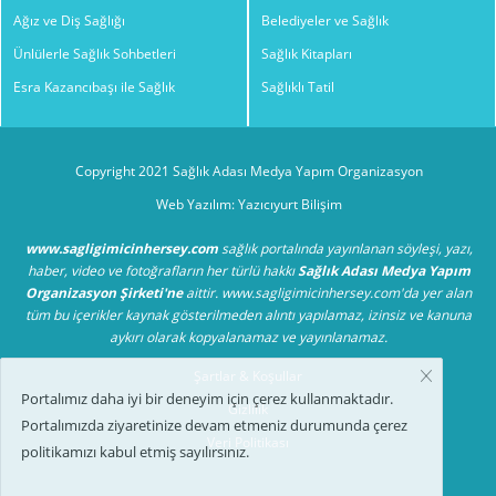
Ağız ve Diş Sağlığı
Belediyeler ve Sağlık
Ünlülerle Sağlık Sohbetleri
Sağlık Kitapları
Esra Kazancıbaşı ile Sağlık
Sağlıklı Tatil
Copyright 2021 Sağlık Adası Medya Yapım Organizasyon
Web Yazılım: Yazıcıyurt Bilişim
www.sagligimicinhersey.com
sağlık portalında yayınlanan söyleşi, yazı,
haber, video ve fotoğrafların her türlü hakkı
Sağlık Adası Medya Yapım
Organizasyon Şirketi'ne
aittir. www.sagligimicinhersey.com'da yer alan
tüm bu içerikler kaynak gösterilmeden alıntı yapılamaz, izinsiz ve kanuna
aykırı olarak kopyalanamaz ve yayınlanamaz.
Şartlar & Koşullar
Portalımız daha iyi bir deneyim için çerez kullanmaktadır.
Gizlilik
Portalımızda ziyaretinize devam etmeniz durumunda çerez
Veri Politikası
politikamızı kabul etmiş sayılırsınız.
TV