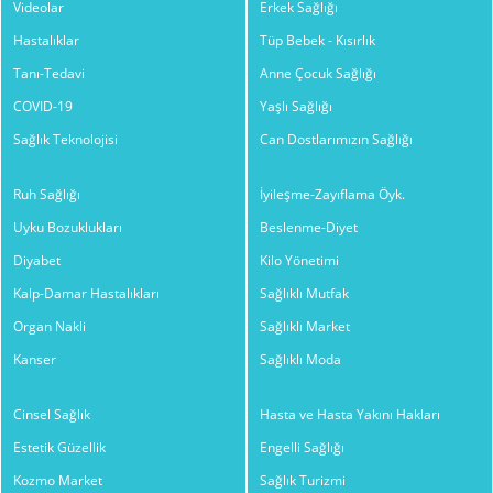
Videolar
Erkek Sağlığı
Hastalıklar
Tüp Bebek - Kısırlık
Tanı-Tedavi
Anne Çocuk Sağlığı
COVID-19
Yaşlı Sağlığı
Sağlık Teknolojisi
Can Dostlarımızın Sağlığı
Ruh Sağlığı
İyileşme-Zayıflama Öyk.
Uyku Bozuklukları
Beslenme-Diyet
Diyabet
Kilo Yönetimi
Kalp-Damar Hastalıkları
Sağlıklı Mutfak
Organ Nakli
Sağlıklı Market
Kanser
Sağlıklı Moda
Cinsel Sağlık
Hasta ve Hasta Yakını Hakları
Estetik Güzellik
Engelli Sağlığı
Kozmo Market
Sağlık Turizmi