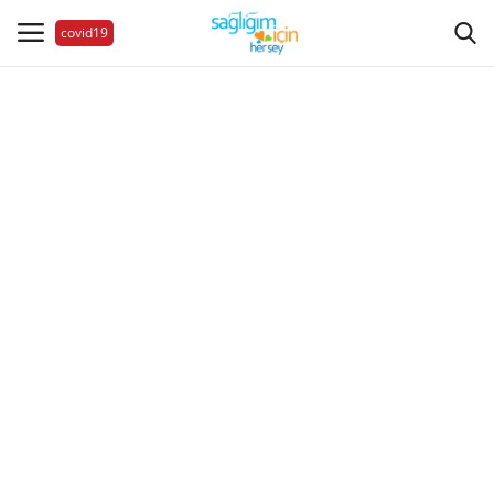
covid19
Hastalıklar
Aile Sağlığı
Bize Ulaşın
Videolar
Sağlık Haberleri
Sağlıklı Yaşam
Estetik Güzellik