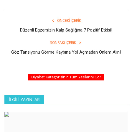
ÖNCEKI İÇERIK
Düzenli Egzersizin Kalp Sağlığına 7 Pozitif Etkisi!
SONRAKI İÇERIK
Göz Tansiyonu Görme Kaybına Yol Açmadan Önlem Alın!
Diyabet Kategorisinin Tüm Yazılarını Gör
İLGILI YAYINLAR