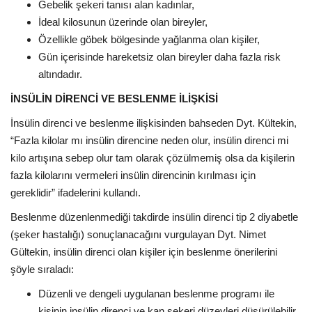
Gebelik şekeri tanısı alan kadınlar,
İdeal kilosunun üzerinde olan bireyler,
Özellikle göbek bölgesinde yağlanma olan kişiler,
Gün içerisinde hareketsiz olan bireyler daha fazla risk
altındadır.
İNSÜLİN DİRENCİ VE BESLENME İLİŞKİSİ
İnsülin direnci ve beslenme ilişkisinden bahseden Dyt. Kültekin,
“Fazla kilolar mı insülin direncine neden olur, insülin direnci mi
kilo artışına sebep olur tam olarak çözülmemiş olsa da kişilerin
fazla kilolarını vermeleri insülin direncinin kırılması için
gereklidir” ifadelerini kullandı.
Beslenme düzenlenmediği takdirde insülin direnci tip 2 diyabetle
(şeker hastalığı) sonuçlanacağını vurgulayan Dyt. Nimet
Gültekin, insülin direnci olan kişiler için beslenme önerilerini
şöyle sıraladı:
Düzenli ve dengeli uygulanan beslenme programı ile
kişinin insülin direnci ve kan şekeri düzeyleri düşürülebilir.