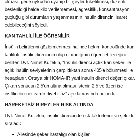
olması, gece uykudan uyanıp bir şeyler tüketilmesi, düzenli
beslenildiği halde kilo verilememesi,
agresiflik, konsantrasyon
güçlüğü gibi durumların yaşanmasının insülin direncini işaret
edebileceğini söyledi.
KAN TAHLİLİ İLE ÖĞRENİLİR
İnsülin belirtilerini gözlemlenmesi halinde hekim kontrolünde kan
tahlili ile insülin direncinin olup olmadığının öğrenilebileceğini
belirten Dyt. Nimet Kültekin, “İnsülin direnci açlık kan şekeri ile
açlık insülin seviyelerinin çarpıldıktan sonra 405’e bölünmesi ile
hesaplanır. Ortaya bir HOMA-IR yani insülin direnci değeri çıkar.
Çıkan sonucun 2.5’un altına olması istenir, 2.5 ve üzeri ise
insülin direnci vardır diyebiliriz” açıklamasında bulundu.
HAREKETSİZ BİREYLER RİSK ALTINDA
Dyt. Nimet Kültekin, insülin direncinde risk faktörlerini şu şekilde
sıraladı:
Ailesinde şeker hastalığı olan kişiler,