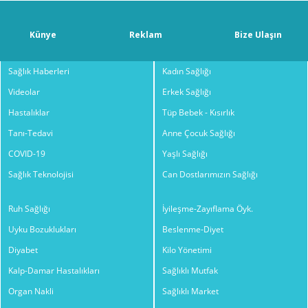
Künye
Reklam
Bize Ulaşın
Sağlık Haberleri
Kadın Sağlığı
Videolar
Erkek Sağlığı
Hastalıklar
Tüp Bebek - Kısırlık
Tanı-Tedavi
Anne Çocuk Sağlığı
COVID-19
Yaşlı Sağlığı
Sağlık Teknolojisi
Can Dostlarımızın Sağlığı
Ruh Sağlığı
İyileşme-Zayıflama Öyk.
Uyku Bozuklukları
Beslenme-Diyet
Diyabet
Kilo Yönetimi
Kalp-Damar Hastalıkları
Sağlıklı Mutfak
Organ Nakli
Sağlıklı Market