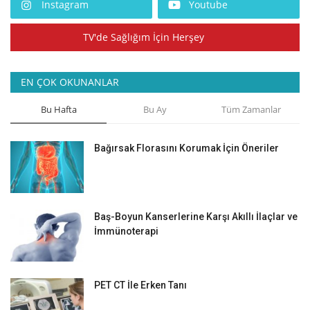
Instagram
Youtube
TV'de Sağlığım İçin Herşey
EN ÇOK OKUNANLAR
Bu Hafta
Bu Ay
Tüm Zamanlar
Bağırsak Florasını Korumak İçin Öneriler
Baş-Boyun Kanserlerine Karşı Akıllı İlaçlar ve
İmmünoterapi
PET CT İle Erken Tanı