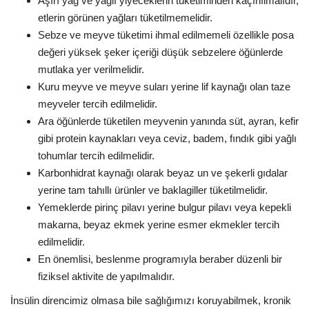
Aşırı yağ ve yağlı yiyeceklerin tüketiminden kaçınılmalıdır,
etlerin görünen yağları tüketilmemelidir.
Sebze ve meyve tüketimi ihmal edilmemeli özellikle posa
değeri yüksek şeker içeriği düşük sebzelere öğünlerde
mutlaka yer verilmelidir.
Kuru meyve ve meyve suları yerine lif kaynağı olan taze
meyveler tercih edilmelidir.
Ara öğünlerde tüketilen meyvenin yanında süt, ayran, kefir
gibi protein kaynakları veya ceviz, badem, fındık gibi yağlı
tohumlar tercih edilmelidir.
Karbonhidrat kaynağı olarak beyaz un ve şekerli gıdalar
yerine tam tahıllı ürünler ve baklagiller tüketilmelidir.
Yemeklerde pirinç pilavı yerine bulgur pilavı veya kepekli
makarna, beyaz ekmek yerine esmer ekmekler tercih
edilmelidir.
En önemlisi, beslenme programıyla beraber düzenli bir
fiziksel aktivite de yapılmalıdır.
İnsülin direncimiz olmasa bile sağlığımızı koruyabilmek, kronik