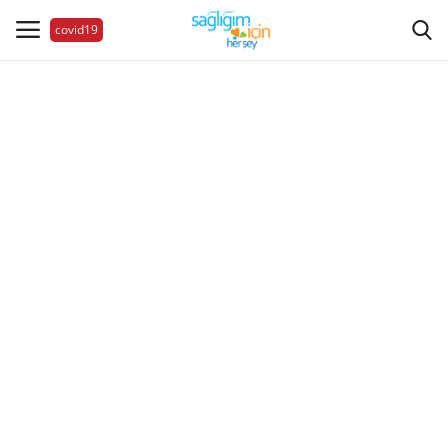
covid19
Hastalıklar
Aile Sağlığı
Bize Ulaşın
Videolar
Sağlık Haberleri
Sağlıklı Yaşam
Estetik Güzellik