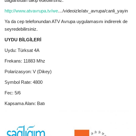
bağlantıdan takip edebilirsiniz.
http://www.atvavrupa.tv/we
…/videoizle/atv_avrupa/canli_yayin
Ya da cep telefonundan ATV Avrupa uygulamasını indirerek de
seyredebilirsiniz.
UYDU BİLGİLERİ
Uydu: Türksat 4A
Frekans: 11883 Mhz
Polarizasyon: V (Dikey)
Symbol Rate: 4800
Fec: 5/6
Kapsama Alanı: Batı