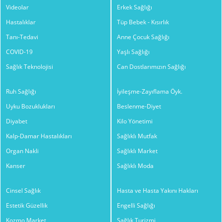
Videolar
Erkek Sağlığı
Hastalıklar
Tüp Bebek - Kısırlık
Tanı-Tedavi
Anne Çocuk Sağlığı
COVID-19
Yaşlı Sağlığı
Sağlık Teknolojisi
Can Dostlarımızın Sağlığı
Ruh Sağlığı
İyileşme-Zayıflama Öyk.
Uyku Bozuklukları
Beslenme-Diyet
Diyabet
Kilo Yönetimi
Kalp-Damar Hastalıkları
Sağlıklı Mutfak
Organ Nakli
Sağlıklı Market
Kanser
Sağlıklı Moda
Cinsel Sağlık
Hasta ve Hasta Yakını Hakları
Estetik Güzellik
Engelli Sağlığı
Kozmo Market
Sağlık Turizmi