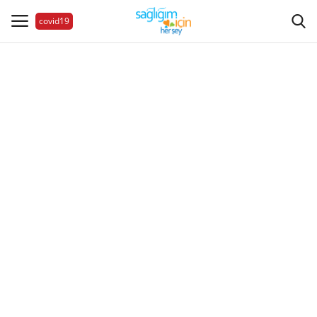
covid19
Hastalıklar
Aile Sağlığı
Bize Ulaşın
Videolar
Sağlık Haberleri
Sağlıklı Yaşam
Estetik Güzellik