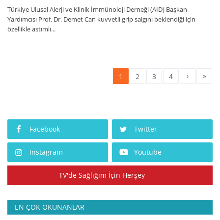
Türkiye Ulusal Alerji ve Klinik İmmünoloji Derneği (AID) Başkan
Yardımcısı Prof. Dr. Demet Can kuvvetli grip salgını beklendiği için
özellikle astımlı...
›
»
1
2
3
4
Facebook
Twitter
Instagram
Youtube
TV'de Sağlığım İçin Herşey
EN ÇOK OKUNANLAR