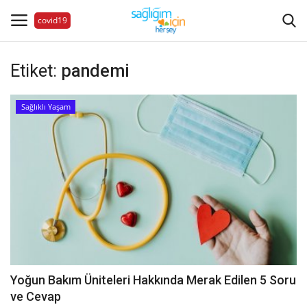
covid19
Etiket:
pandemi
Hastalıklar
Sağlıklı Yaşam
Aile Sağlığı
Bize Ulaşın
Videolar
Sağlık Haberleri
Sağlıklı Yaşam
Yoğun Bakım Üniteleri Hakkında Merak Edilen 5 Soru
ve Cevap
Estetik Güzellik