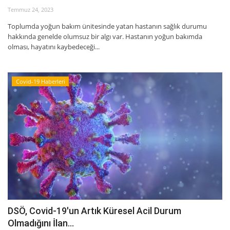
Temmuz 24, 2023
İyileşme / Zayıflama Öyküleri
Toplumda yoğun bakım ünitesinde yatan hastanın sağlık durumu
hakkında genelde olumsuz bir algı var. Hastanın yoğun bakımda
olması, hayatını kaybedeceği...
Tanı-Tedavi
Covid-19 Haberleri
DSÖ, Covid-19'un Artık Küresel Acil Durum
Olmadığını İlan...