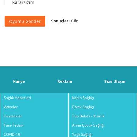
Kararsızım
Sonuçları Gör
Oyumu Gönder
Künye
Reklam
Bize Ulaşın
Sağlık Haberleri
Kadın Sağlığı
Videolar
Erkek Sağlığı
Hastalıklar
Tüp Bebek - Kısırlık
Tanı-Tedavi
Anne Çocuk Sağlığı
COVID-19
Yaşlı Sağlığı