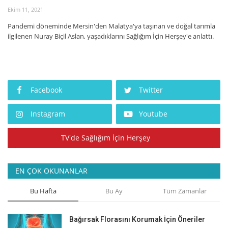
Ekim 11, 2021
İyileşme / Zayıflama Öyküleri
Pandemi döneminde Mersin'den Malatya'ya taşınan ve doğal tarımla
ilgilenen Nuray Biçil Aslan, yaşadıklarını Sağlığım İçin Herşey'e anlattı.
Tanı-Tedavi
Facebook
Twitter
Instagram
Youtube
TV'de Sağlığım İçin Herşey
EN ÇOK OKUNANLAR
Bu Hafta
Bu Ay
Tüm Zamanlar
Bağırsak Florasını Korumak İçin Öneriler