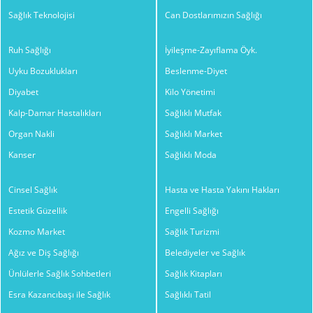
Sağlık Teknolojisi
Can Dostlarımızın Sağlığı
Ruh Sağlığı
İyileşme-Zayıflama Öyk.
Uyku Bozuklukları
Beslenme-Diyet
Diyabet
Kilo Yönetimi
Kalp-Damar Hastalıkları
Sağlıklı Mutfak
Organ Nakli
Sağlıklı Market
Kanser
Sağlıklı Moda
Cinsel Sağlık
Hasta ve Hasta Yakını Hakları
Estetik Güzellik
Engelli Sağlığı
Kozmo Market
Sağlık Turizmi
Ağız ve Diş Sağlığı
Belediyeler ve Sağlık
Ünlülerle Sağlık Sohbetleri
Sağlık Kitapları
Esra Kazancıbaşı ile Sağlık
Sağlıklı Tatil