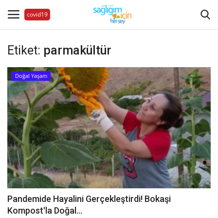
covid19
Etiket:
parmakültür
Hastalıklar
Doğal Yaşam
Aile Sağlığı
Bize Ulaşın
Videolar
Sağlık Haberleri
Sağlıklı Yaşam
Pandemide Hayalini Gerçekleştirdi! Bokaşi
Kompost'la Doğal...
Estetik Güzellik