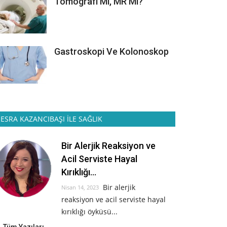
Tomografi Mi, MR Mı?
Gastroskopi Ve Kolonoskop
ESRA KAZANCIBAŞI İLE SAĞLIK
Bir Alerjik Reaksiyon ve
Acil Serviste Hayal
Kırıklığı...
Bir alerjik
Nisan 14, 2023
reaksiyon ve acil serviste hayal
kırıklığı öyküsü...