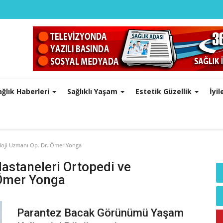
ağlık Haberleri
Sağlıklı Yaşam
Estetik Güzellik
İyi
oloji Uzmanı Op. Dr. Ömer Yonga
Hastaneleri Ortopedi ve
 Ömer Yonga
Parantez Bacak Görünümü Yaşam