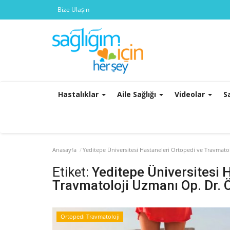
Bize Ulaşın
Hastalıklar
Aile Sağlığı
Videolar
S
Anasayfa
Yeditepe Üniversitesi Hastaneleri Ortopedi ve Travmat
Etiket:
Yeditepe Üniversitesi 
Travmatoloji Uzmanı Op. Dr.
Ortopedi Travmatoloji