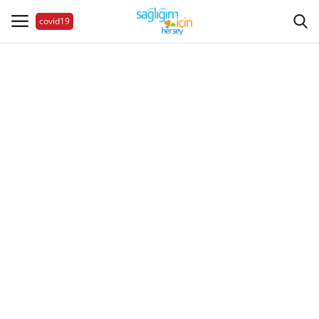
covid19
Hastalıklar
Aile Sağlığı
Bize Ulaşın
Videolar
Sağlık Haberleri
Sağlıklı Yaşam
Estetik Güzellik