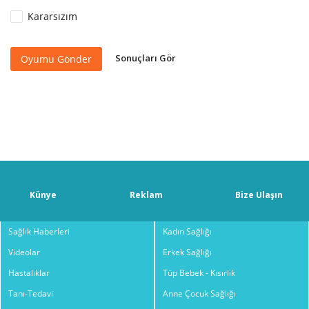
Kararsızım
Sonuçları Gör
Oyumu Gönder
Künye
Reklam
Bize Ulaşın
Sağlık Haberleri
Kadın Sağlığı
Videolar
Erkek Sağlığı
Hastalıklar
Tüp Bebek - Kısırlık
Tanı-Tedavi
Anne Çocuk Sağlığı