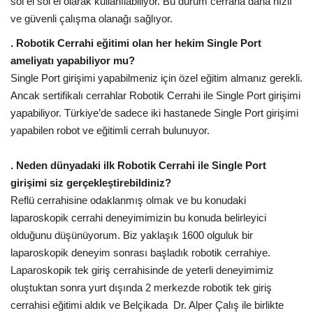
sol el sol el olarak kullanılabiliyor. Bu durum cerraha daha hızlı
ve güvenli çalışma olanağı sağlıyor.
. Robotik Cerrahi eğitimi olan her hekim Single Port
ameliyatı yapabiliyor mu?
Single Port girişimi yapabilmeniz için özel eğitim almanız gerekli.
Ancak sertifikalı cerrahlar Robotik Cerrahi ile Single Port girişimi
yapabiliyor. Türkiye’de sadece iki hastanede Single Port girişimi
yapabilen robot ve eğitimli cerrah bulunuyor.
. Neden dünyadaki ilk Robotik Cerrahi ile Single Port
girişimi siz gerçekleştirebildiniz?
Reflü cerrahisine odaklanmış olmak ve bu konudaki
laparoskopik cerrahi deneyimimizin bu konuda belirleyici
olduğunu düşünüyorum. Biz yaklaşık 1600 olguluk bir
laparoskopik deneyim sonrası başladık robotik cerrahiye.
Laparoskopik tek giriş cerrahisinde de yeterli deneyimimiz
oluştuktan sonra yurt dışında 2 merkezde robotik tek giriş
cerrahisi eğitimi aldık ve Belçikada Dr. Alper Çalış ile birlikte