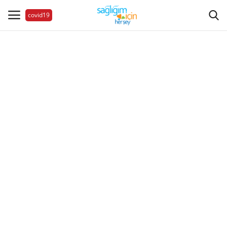
covid19
Hastalıklar
Aile Sağlığı
Bize Ulaşın
Videolar
Sağlık Haberleri
Sağlıklı Yaşam
Estetik Güzellik