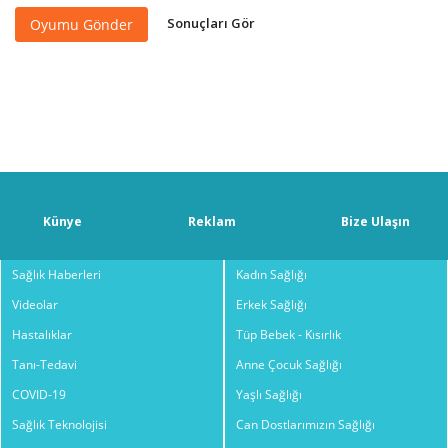
Sonuçları Gör
Oyumu Gönder
Künye
Reklam
Bize Ulaşın
Sağlık Haberleri
Kadın Sağlığı
Videolar
Erkek Sağlığı
Hastalıklar
Tüp Bebek - Kısırlık
Tanı-Tedavi
Anne Çocuk Sağlığı
COVID-19
Yaşlı Sağlığı
Sağlık Teknolojisi
Can Dostlarımızın Sağlığı