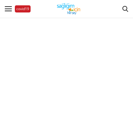
covid19
Hastalıklar
Aile Sağlığı
Bize Ulaşın
Videolar
Sağlık Haberleri
Sağlıklı Yaşam
Estetik Güzellik