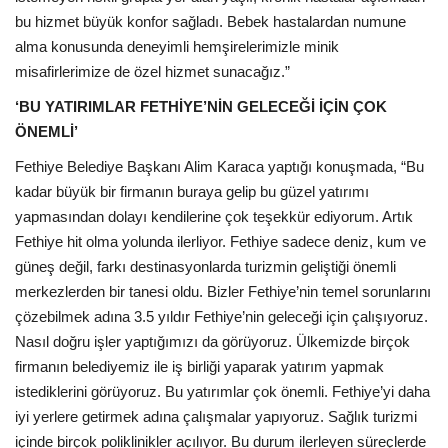
bu hizmet büyük konfor sağladı. Bebek hastalardan numune
alma konusunda deneyimli hemşirelerimizle minik
misafirlerimize de özel hizmet sunacağız.”
‘BU YATIRIMLAR FETHİYE’NİN GELECEĞİ İÇİN ÇOK
ÖNEMLİ’
Fethiye Belediye Başkanı Alim Karaca yaptığı konuşmada, “Bu
kadar büyük bir firmanın buraya gelip bu güzel yatırımı
yapmasından dolayı kendilerine çok teşekkür ediyorum. Artık
Fethiye hit olma yolunda ilerliyor. Fethiye sadece deniz, kum ve
güneş değil, farkı destinasyonlarda turizmin geliştiği önemli
merkezlerden bir tanesi oldu. Bizler Fethiye’nin temel sorunlarını
çözebilmek adına 3.5 yıldır Fethiye’nin geleceği için çalışıyoruz.
Nasıl doğru işler yaptığımızı da görüyoruz. Ülkemizde birçok
firmanın belediyemiz ile iş birliği yaparak yatırım yapmak
istediklerini görüyoruz. Bu yatırımlar çok önemli. Fethiye’yi daha
iyi yerlere getirmek adına çalışmalar yapıyoruz. Sağlık turizmi
içinde birçok poliklinikler açılıyor. Bu durum ilerleyen süreçlerde