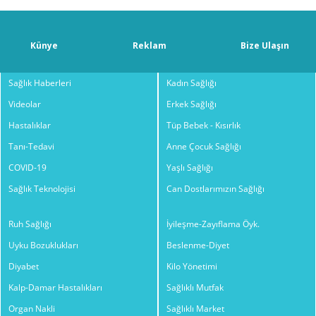
Künye
Reklam
Bize Ulaşın
Sağlık Haberleri
Kadın Sağlığı
Videolar
Erkek Sağlığı
Hastalıklar
Tüp Bebek - Kısırlık
Tanı-Tedavi
Anne Çocuk Sağlığı
COVID-19
Yaşlı Sağlığı
Sağlık Teknolojisi
Can Dostlarımızın Sağlığı
Ruh Sağlığı
İyileşme-Zayıflama Öyk.
Uyku Bozuklukları
Beslenme-Diyet
Diyabet
Kilo Yönetimi
Kalp-Damar Hastalıkları
Sağlıklı Mutfak
Organ Nakli
Sağlıklı Market