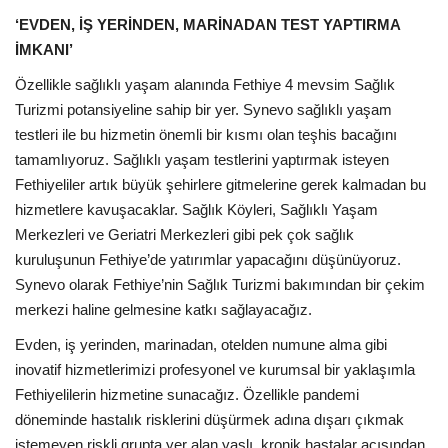
‘EVDEN, İŞ YERİNDEN, MARİNADAN TEST YAPTIRMA
İMKANI’
Özellikle sağlıklı yaşam alanında Fethiye 4 mevsim Sağlık
Turizmi potansiyeline sahip bir yer. Synevo sağlıklı yaşam
testleri ile bu hizmetin önemli bir kısmı olan teşhis bacağını
tamamlıyoruz. Sağlıklı yaşam testlerini yaptırmak isteyen
Fethiyeliler artık büyük şehirlere gitmelerine gerek kalmadan bu
hizmetlere kavuşacaklar. Sağlık Köyleri, Sağlıklı Yaşam
Merkezleri ve Geriatri Merkezleri gibi pek çok sağlık
kuruluşunun Fethiye’de yatırımlar yapacağını düşünüyoruz.
Synevo olarak Fethiye’nin Sağlık Turizmi bakımından bir çekim
merkezi haline gelmesine katkı sağlayacağız.
Evden, iş yerinden, marinadan, otelden numune alma gibi
inovatif hizmetlerimizi profesyonel ve kurumsal bir yaklaşımla
Fethiyelilerin hizmetine sunacağız. Özellikle pandemi
döneminde hastalık risklerini düşürmek adına dışarı çıkmak
istemeyen riskli grupta yer alan yaşlı, kronik hastalar açısından