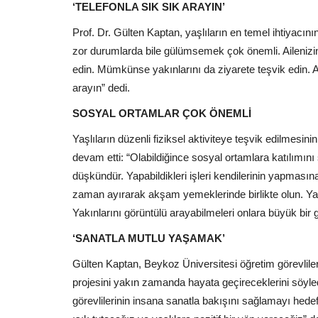
‘TELEFONLA SIK SIK ARAYIN’
Prof. Dr. Gülten Kaptan, yaşlıların en temel ihtiyacının
zor durumlarda bile gülümsemek çok önemli. Ailenizin 
edin. Mümkünse yakınlarını da ziyarete teşvik edin. Ar
arayın” dedi.
SOSYAL ORTAMLAR ÇOK ÖNEMLİ
Yaşlıların düzenli fiziksel aktiviteye teşvik edilmes
devam etti: “Olabildiğince sosyal ortamlara katılımın
düşkündür. Yapabildikleri işleri kendilerinin yapmasına
zaman ayırarak akşam yemeklerinde birlikte olun. Yaşl
Yakınlarını görüntülü arayabilmeleri onlara büyük bir
‘SANATLA MUTLU YAŞAMAK’
Gülten Kaptan, Beykoz Üniversitesi öğretim görevlileri
projesini yakın zamanda hayata geçireceklerini söyle
görevlilerinin insana sanatla bakışını sağlamayı hed