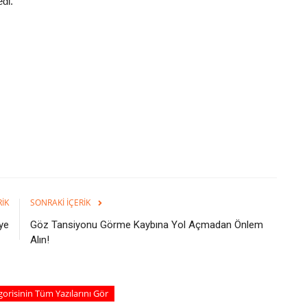
edi.
RIK
SONRAKI İÇERIK
ye
Göz Tansiyonu Görme Kaybına Yol Açmadan Önlem
Alın!
egorisinin Tüm Yazılarını Gör