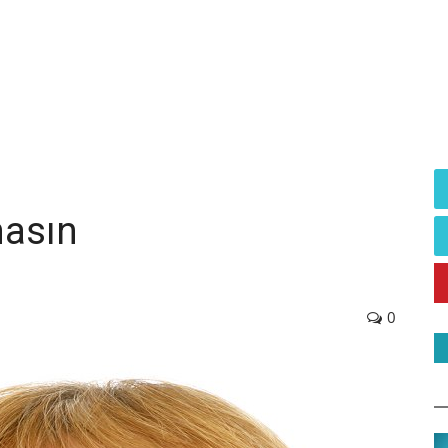
masın
0