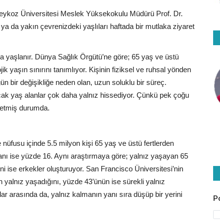
ten Beykoz Üniversitesi Meslek Yüksekokulu Müdürü Prof. Dr.
 ya da yakın çevrenizdeki yaşlıları haftada bir mutlaka ziyaret
 yaşlanır. Dünya Sağlık Örgütü’ne göre; 65 yaş ve üstü
ik yaşın sınırını tanımlıyor. Kişinin fiziksel ve ruhsal yönden
 bir değişikliğe neden olan, uzun soluklu bir süreç.
ak yaş alanlar çok daha yalnız hissediyor. Çünkü pek çoğu
betmiş durumda.
nüfusu içinde 5.5 milyon kişi 65 yaş ve üstü fertlerden
ranı ise yüzde 16. Aynı araştırmaya göre; yalnız yaşayan 65
ini ise erkekler oluşturuyor. San Francisco Üniversitesi’nin
in yalnız yaşadığını, yüzde 43’ünün ise sürekli yalnız
ular arasında da, yalnız kalmanın yanı sıra düşüp bir yerini
P