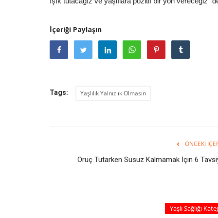
ışık tutacağız ve yaşlılara pozitif bir yön vereceğiz” d
İçeriği Paylaşın
Tags:
Yaşlılık Yalnızlık Olmasın
ÖNCEKI İÇE
Oruç Tutarken Susuz Kalmamak İçin 6 Tavsi
Yaşlı Sağlığı Kat