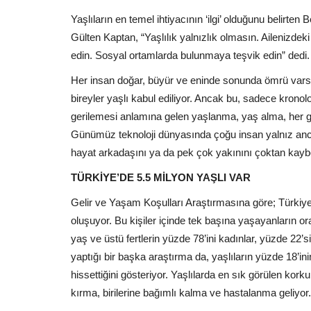
Facebook
Yaşlıların en temel ihtiyacının ‘ilgi’ olduğunu belir
Gülten Kaptan, “Yaşlılık yalnızlık olmasın. Ailenizdeki
edin. Sosyal ortamlarda bulunmaya teşvik edin” dedi.
Her insan doğar, büyür ve eninde sonunda ömrü varsa
bireyler yaşlı kabul ediliyor. Ancak bu, sadece kronoloj
gerilemesi anlamına gelen yaşlanma, yaş alma, her gün
Günümüz teknoloji dünyasında çoğu insan yalnız anc
hayat arkadaşını ya da pek çok yakınını çoktan kay
TÜRKİYE’DE 5.5 MİLYON YAŞLI VAR
Gelir ve Yaşam Koşulları Araştırmasına göre; Türkiye 
oluşuyor. Bu kişiler içinde tek başına yaşayanların o
yaş ve üstü fertlerin yüzde 78’ini kadınlar, yüzde 22’s
yaptığı bir başka araştırma da, yaşlıların yüzde 18’in
hissettiğini gösteriyor. Yaşlılarda en sık görülen kork
kırma, birilerine bağımlı kalma ve hastalanma geliyor.