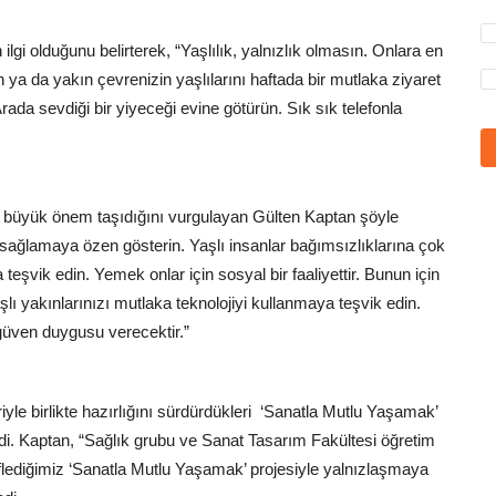
 ilgi olduğunu belirterek, “Yaşlılık, yalnızlık olmasın. Onlara en
ya da yakın çevrenizin yaşlılarını haftada bir mutlaka ziyaret
ada sevdiği bir yiyeceği evine götürün. Sık sık telefonla
inin büyük önem taşıdığını vurgulayan Gülten Kaptan şöyle
ı sağlamaya özen gösterin. Yaşlı insanlar bağımsızlıklarına çok
 teşvik edin. Yemek onlar için sosyal bir faaliyettir. Bunun için
ı yakınlarınızı mutlaka teknolojiyi kullanmaya teşvik edin.
 güven duygusu verecektir.”
yle birlikte hazırlığını sürdürdükleri ‘Sanatla Mutlu Yaşamak’
di. Kaptan, “Sağlık grubu ve Sanat Tasarım Fakültesi öğretim
eflediğimiz ‘Sanatla Mutlu Yaşamak’ projesiyle yalnızlaşmaya