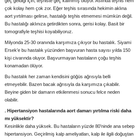
geç geldiği için, teşhiste geç kalınmış oluyor. Aslında teşhis hem
çok kolay hem çok zor. Eğer teşhis sırasında hekimin aklına
aort yırtılması gelirse, hastalığı teşhis etmemesi mümkün değil.
Bu hastalığı aklınıza getirdikten sonra, gerisi kolay. Basit bir
tomografiyle teşhisi koyabiliyoruz.
Milyonda 25-30 oranında karşımıza çıkıyor bu hastalık. Siyami
Ersek’e bu hastalık yüzünden başvuran hasta sayısı yılda 150
kişi civarında oluyor. Başvurmayan hastaların çoğu teşhis
konamadan ölüyor.
Bu hastalık her zaman kendisini göğüs ağrısıyla belli
etmeyebilir. Bazen bacak ağrısıyla da karşımıza çıkabilir.
Beyine giden bir damarın etkilenmesi sonucu felce neden
olabilir.
. Hipertansiyon hastalarında aort damarı yırtılma riski daha
mı yüksektir?
Kesinlikle daha yüksek. Bu hastaların yüzde 80’ninde ana sebep
hipertansiyon. Geçirilmiş kalp ameliyatları, kalp ile ilgili doğuştan