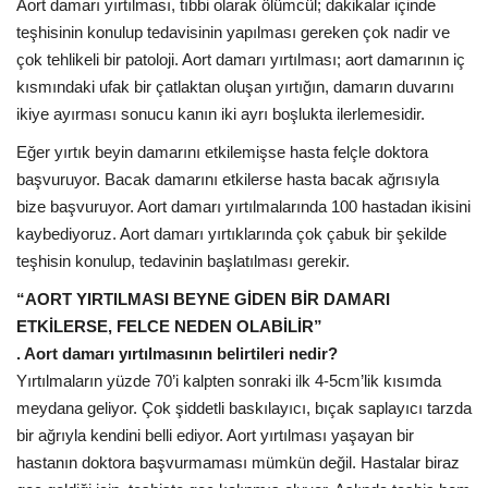
Aort damarı yırtılması, tıbbi olarak ölümcül; dakikalar içinde
teşhisinin konulup tedavisinin yapılması gereken çok nadir ve
çok tehlikeli bir patoloji. Aort damarı yırtılması; aort damarının iç
kısmındaki ufak bir çatlaktan oluşan yırtığın, damarın duvarını
ikiye ayırması sonucu kanın iki ayrı boşlukta ilerlemesidir.
Eğer yırtık beyin damarını etkilemişse hasta felçle doktora
başvuruyor. Bacak damarını etkilerse hasta bacak ağrısıyla
bize başvuruyor. Aort damarı yırtılmalarında 100 hastadan ikisini
kaybediyoruz. Aort damarı yırtıklarında çok çabuk bir şekilde
teşhisin konulup, tedavinin başlatılması gerekir.
“AORT YIRTILMASI BEYNE GİDEN BİR DAMARI
ETKİLERSE, FELCE NEDEN OLABİLİR”
. Aort damarı yırtılmasının belirtileri nedir?
Yırtılmaların yüzde 70’i kalpten sonraki ilk 4-5cm’lik kısımda
meydana geliyor. Çok şiddetli baskılayıcı, bıçak saplayıcı tarzda
bir ağrıyla kendini belli ediyor. Aort yırtılması yaşayan bir
hastanın doktora başvurmaması mümkün değil. Hastalar biraz