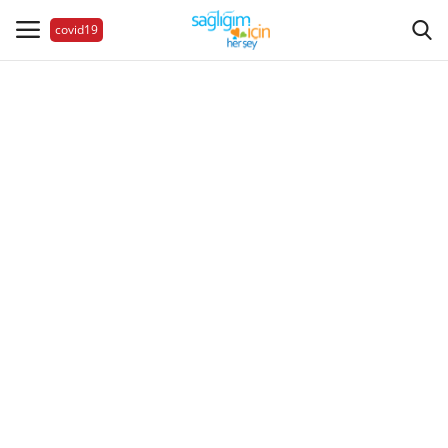
covid19
Hastalıklar
Aile Sağlığı
Bize Ulaşın
Videolar
Sağlık Haberleri
Sağlıklı Yaşam
Estetik Güzellik