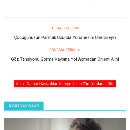
ÖNCEKI İÇERIK
Çocuğunuzun Parmak Ucunda Yürümesini Önemseyin
SONRAKI İÇERIK
Göz Tansiyonu Görme Kaybına Yol Açmadan Önlem Alın!
Kalp - Damar Hastalıkları Kategorisinin Tüm Yazılarını Gör
İLGILI YAYINLAR