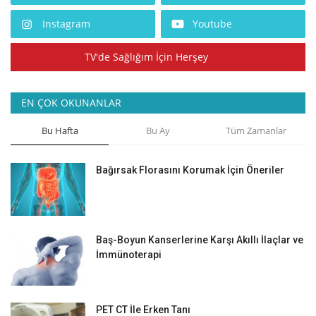
Instagram
Youtube
TV'de Sağlığım İçin Herşey
EN ÇOK OKUNANLAR
Bu Hafta
Bu Ay
Tüm Zamanlar
Bağırsak Florasını Korumak İçin Öneriler
Baş-Boyun Kanserlerine Karşı Akıllı İlaçlar ve
İmmünoterapi
PET CT İle Erken Tanı