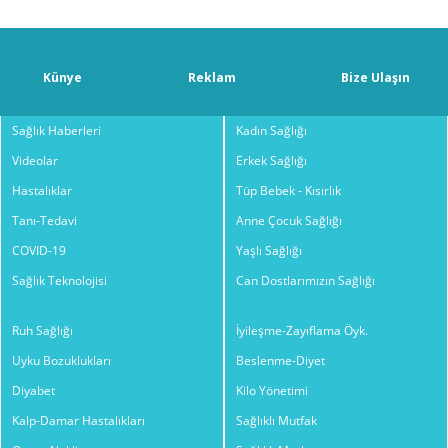
Künye
Reklam
Bize Ulaşın
Sağlık Haberleri
Kadın Sağlığı
Videolar
Erkek Sağlığı
Hastalıklar
Tüp Bebek - Kısırlık
Tanı-Tedavi
Anne Çocuk Sağlığı
COVID-19
Yaşlı Sağlığı
Sağlık Teknolojisi
Can Dostlarımızın Sağlığı
Ruh Sağlığı
İyileşme-Zayıflama Öyk.
Uyku Bozuklukları
Beslenme-Diyet
Diyabet
Kilo Yönetimi
Kalp-Damar Hastalıkları
Sağlıklı Mutfak