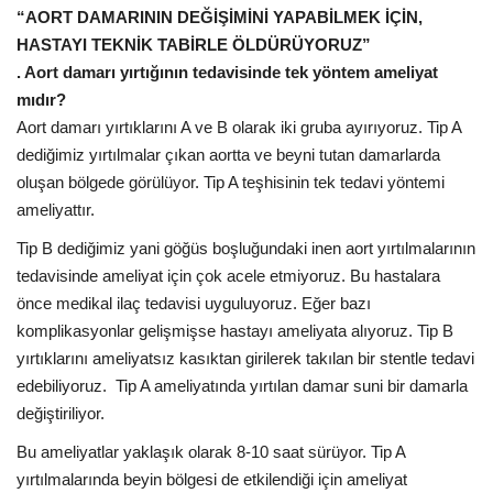
“AORT DAMARININ DEĞİŞİMİNİ YAPABİLMEK İÇİN,
HASTAYI TEKNİK TABİRLE ÖLDÜRÜYORUZ”
. Aort damarı yırtığının tedavisinde tek yöntem ameliyat
mıdır?
Aort damarı yırtıklarını A ve B olarak iki gruba ayırıyoruz. Tip A
dediğimiz yırtılmalar çıkan aortta ve beyni tutan damarlarda
oluşan bölgede görülüyor. Tip A teşhisinin tek tedavi yöntemi
ameliyattır.
Tip B dediğimiz yani göğüs boşluğundaki inen aort yırtılmalarının
tedavisinde ameliyat için çok acele etmiyoruz. Bu hastalara
önce medikal ilaç tedavisi uyguluyoruz. Eğer bazı
komplikasyonlar gelişmişse hastayı ameliyata alıyoruz. Tip B
yırtıklarını ameliyatsız kasıktan girilerek takılan bir stentle tedavi
edebiliyoruz. Tip A ameliyatında yırtılan damar suni bir damarla
değiştiriliyor.
Bu ameliyatlar yaklaşık olarak 8-10 saat sürüyor. Tip A
yırtılmalarında beyin bölgesi de etkilendiği için ameliyat