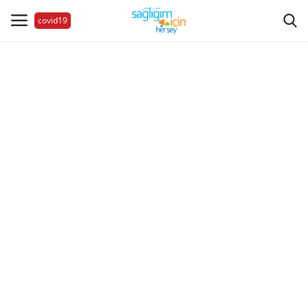
covid19
Hastalıklar
Aile Sağlığı
Bize Ulaşın
Videolar
Sağlık Haberleri
Sağlıklı Yaşam
Estetik Güzellik