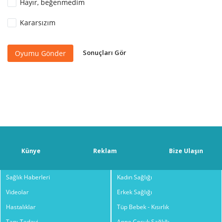
Hayır, beğenmedim
Kararsızım
Sonuçları Gör
Oyumu Gönder
Künye
Reklam
Bize Ulaşın
Sağlık Haberleri
Kadın Sağlığı
Videolar
Erkek Sağlığı
Hastalıklar
Tüp Bebek - Kısırlık
Tanı-Tedavi
Anne Çocuk Sağlığı