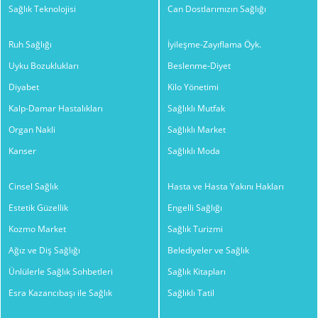
Sağlık Teknolojisi
Can Dostlarımızın Sağlığı
Ruh Sağlığı
İyileşme-Zayıflama Öyk.
Uyku Bozuklukları
Beslenme-Diyet
Diyabet
Kilo Yönetimi
Kalp-Damar Hastalıkları
Sağlıklı Mutfak
Organ Nakli
Sağlıklı Market
Kanser
Sağlıklı Moda
Cinsel Sağlık
Hasta ve Hasta Yakını Hakları
Estetik Güzellik
Engelli Sağlığı
Kozmo Market
Sağlık Turizmi
Ağız ve Diş Sağlığı
Belediyeler ve Sağlık
Ünlülerle Sağlık Sohbetleri
Sağlık Kitapları
Esra Kazancıbaşı ile Sağlık
Sağlıklı Tatil