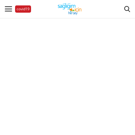
covid19
Hastalıklar
Aile Sağlığı
Bize Ulaşın
Videolar
Sağlık Haberleri
Sağlıklı Yaşam
Estetik Güzellik