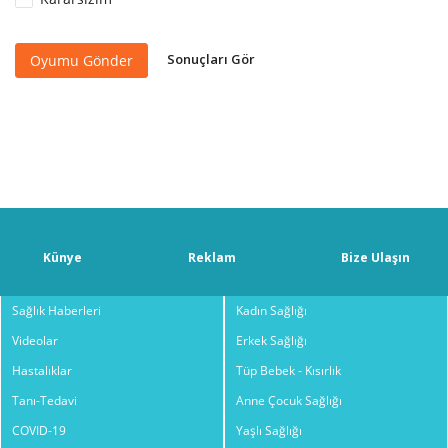
Sonuçları Gör
Oyumu Gönder
Künye
Reklam
Bize Ulaşın
Sağlık Haberleri
Kadın Sağlığı
Videolar
Erkek Sağlığı
Hastalıklar
Tüp Bebek - Kısırlık
Tanı-Tedavi
Anne Çocuk Sağlığı
COVID-19
Yaşlı Sağlığı