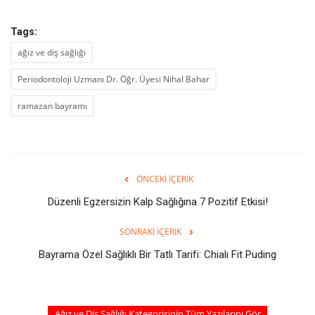
Tags:
ağız ve diş sağlığı
Periodontoloji Uzmanı Dr. Öğr. Üyesi Nihal Bahar
ramazan bayramı
ÖNCEKI İÇERIK
Düzenli Egzersizin Kalp Sağlığına 7 Pozitif Etkisi!
SONRAKI İÇERIK
Bayrama Özel Sağlıklı Bir Tatlı Tarifi: Chialı Fit Puding
Ağız ve Diş Sağlığı Kategorisinin Tüm Yazılarını Gör