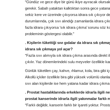
“Gündüz ve gece diye bir günü ikiye ayıracak olursak
gerekir. Sabah yataktan kalktıktan sonra gece yatana
sekiz kere ve üzerinde çıkıyorsa idrara sık çıkıyor d
durumlarında, çok sıvı alındığı zamanlarda idrara çıkma
fazla idrara çıkıyorsa ‘sık idrara çıkma’ sorunu söz
probleminin göstergesi olabilir.”
. Kişilerin tükettiği sıvı gıdalar da idrara sık çı
idrara sık çıkmaya yol açar?
“Fazla sıvı alımıyla sık idrara çıkma arasında direkt i
çıkılır. Yaz dönemlerindeki sulu meyveler özellikle karp
Günlük tüketilen çay, kahve, ıhlamur, kola, bira gibi iç
Alkollü içkiler özellikle bira gibi yüksek volümlü olanla
sıvı alan kişilerde ise hem yatana kadar idrara çık
. Prostat hastalıklarında erkeklerde idrarla ilgili 
prostat kanserinde idrarla ilgili yakınmalar farklı 
“Farklı değildir, kanserin farklı bir işareti yoktur. Pros