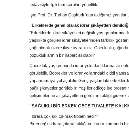
tedavisiyle ilgili tüm soruları yönelttik.
İşte Prof. Dr. Turhan Çaşkurlu’dan aldığımız yanıtlar
. Erkeklerde genel olarak idrar şikâyetleri denildi
“Erkeklerde idrar şikâyetleri değişik yaş gruplarında fa
yaşlılıkta görülen idrar şikâyetlerinden farklılık göste
çağı olmak üzere ikiye ayırabiliriz. Çocukluk çağında i
bozukluklarının bir habercisi olabilir.
Çocukluk yaş grubunda idrar yolu darlıklarına ve enfe
görülebilir. Böbrekler ve idrar yollarındaki ciddi yapı
yapamamaya yol açabilir. Genç yaşlardaki erkeklerde
bağlı şikayetler görülebilir. Yaş ilerledikçe ise prosta
gelişimelerine ait şikâyetlerin görülme sıklığı giderek a
“SAĞLIKLI BİR ERKEK GECE TUVALETE KALK
. İdrara çok sık çıkmak tıbben nedir?
Bir erkeğin idrara çıkma sıklığı ne kadar zamanda bir