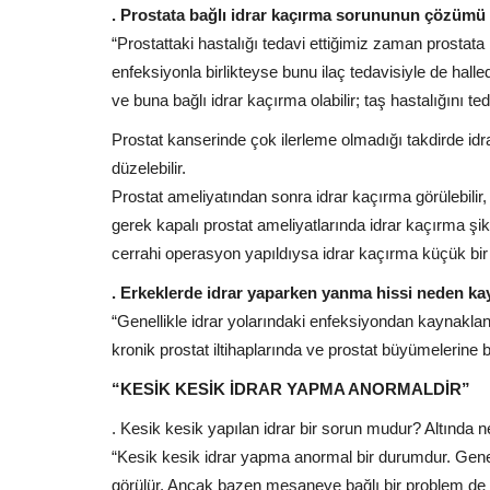
. Prostata bağlı idrar kaçırma sorununun çözümü 
“Prostattaki hastalığı tedavi ettiğimiz zaman prostat
enfeksiyonla birlikteyse bunu ilaç tedavisiyle de halled
ve buna bağlı idrar kaçırma olabilir; taş hastalığını t
Prostat kanserinde çok ilerleme olmadığı takdirde i
düzelebilir.
Prostat ameliyatından sonra idrar kaçırma görülebilir,
gerek kapalı prostat ameliyatlarında idrar kaçırma şik
cerrahi operasyon yapıldıysa idrar kaçırma küçük bir 
. Erkeklerde idrar yaparken yanma hissi neden ka
“Genellikle idrar yolarındaki enfeksiyondan kaynaklan
kronik prostat iltihaplarında ve prostat büyümelerine b
“KESİK KESİK İDRAR YAPMA ANORMALDİR”
. Kesik kesik yapılan idrar bir sorun mudur? Altında ne
“Kesik kesik idrar yapma anormal bir durumdur. Genell
görülür. Ancak bazen mesaneye bağlı bir problem de o