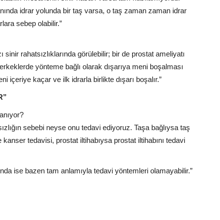
anında idrar yolunda bir taş varsa, o taş zaman zaman idrar
lara sebep olabilir.”
sinir rahatsızlıklarında görülebilir; bir de prostat ameliyatı
uş erkeklerde yönteme bağlı olarak dışarıya meni boşalması
eriye kaçar ve ilk idrarla birlikte dışarı boşalır.”
R”
lanıyor?
atsızlığın sebebi neyse onu tedavi ediyoruz. Taşa bağlıysa taş
 kanser tedavisi, prostat iltihabıysa prostat iltihabını tedavi
klarında ise bazen tam anlamıyla tedavi yöntemleri olamayabilir.”