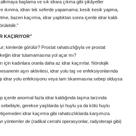
a kalkmaya başlama ve sık idrara çıkma gibi şikâyetler
 ve ıkınma, idrarı tek seferde yapamama; kesik kesik yapma,
etme, bazen kaçırma, idrar yaptıktan sonra içerde idrar kaldı
rülebilir.”
R KAÇIRIYOR”
r; kimlerde görülür? Prostat rahatsızlığıyla ve prostat
rkeğin idrar tutamamasına yol açar mı?
 için kadınlara oranla daha az idrar kaçırırlar. Nörolojik
), mesanenin aşırı aktivitesi, idrar yolu taş ve enfeksiyonlarında
alığı idrar yolu enfeksiyonu veya tam tıkanmasına sebep olduysa
ip içerde anormal fazla idrar kaldığında taşma tarzında
 sebebiyle, gerekse yaşlılarda iyi huylu ya da kötü huylu
yetişemeden idrar kaçırma gibi rahatsızlıklarda karşımıza
nan yöntemler de (radikal cerrahi operasyonlar, radyoterapi gibi)