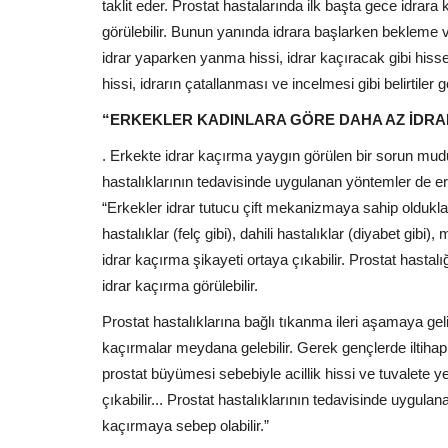
taklit eder. Prostat hastalarında ilk başta gece idrar
görülebilir. Bunun yanında idrara başlarken bekleme
idrar yaparken yanma hissi, idrar kaçıracak gibi hiss
hissi, idrarın çatallanması ve incelmesi gibi belirtiler gö
“ERKEKLER KADINLARA GÖRE DAHA AZ İDRA
. Erkekte idrar kaçırma yaygın görülen bir sorun mudu
hastalıklarının tedavisinde uygulanan yöntemler de e
“Erkekler idrar tutucu çift mekanizmaya sahip oldukları
hastalıklar (felç gibi), dahili hastalıklar (diyabet gibi
idrar kaçırma şikayeti ortaya çıkabilir. Prostat hast
idrar kaçırma görülebilir.
Prostat hastalıklarına bağlı tıkanma ileri aşamaya gel
kaçırmalar meydana gelebilir. Gerek gençlerde iltihap
prostat büyümesi sebebiyle acillik hissi ve tuvalete 
çıkabilir... Prostat hastalıklarının tedavisinde uygula
kaçırmaya sebep olabilir.”