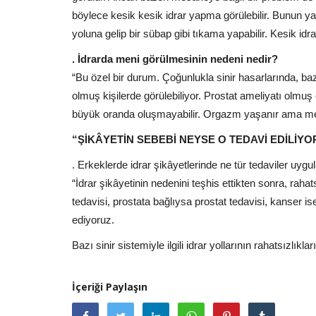
böylece kesik kesik idrar yapma görülebilir. Bunun y
yoluna gelip bir sübap gibi tıkama yapabilir. Kesik idrar
. İdrarda meni görülmesinin nedeni nedir?
“Bu özel bir durum. Çoğunlukla sinir hasarlarında, bazı 
olmuş kişilerde görülebiliyor. Prostat ameliyatı olm
büyük oranda oluşmayabilir. Orgazm yaşanır ama meni iç
“ŞİKÂYETİN SEBEBİ NEYSE O TEDAVİ EDİLİYO
. Erkeklerde idrar şikâyetlerinde ne tür tedaviler uygu
“İdrar şikâyetinin nedenini teşhis ettikten sonra, rah
tedavisi, prostata bağlıysa prostat tedavisi, kanser ise
ediyoruz.
Bazı sinir sistemiyle ilgili idrar yollarının rahatsızlı
İçeriği Paylaşın