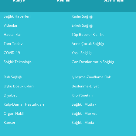
Künye
Reklam
Bize Ulaşın
Sağlık Haberleri
Kadın Sağlığı
Videolar
Erkek Sağlığı
Hastalıklar
Tüp Bebek - Kısırlık
Tanı-Tedavi
Anne Çocuk Sağlığı
COVID-19
Yaşlı Sağlığı
Sağlık Teknolojisi
Can Dostlarımızın Sağlığı
Ruh Sağlığı
İyileşme-Zayıflama Öyk.
Uyku Bozuklukları
Beslenme-Diyet
Diyabet
Kilo Yönetimi
Kalp-Damar Hastalıkları
Sağlıklı Mutfak
Organ Nakli
Sağlıklı Market
Kanser
Sağlıklı Moda