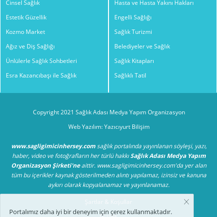
Cinsel Sağlık
Hasta ve Hasta Yakını Hakları
Estetik Güzellik
Engelli Sağlığı
Kozmo Market
Sağlık Turizmi
Ağız ve Diş Sağlığı
Belediyeler ve Sağlık
Ünlülerle Sağlık Sohbetleri
Sağlık Kitapları
Esra Kazancıbaşı ile Sağlık
Sağlıklı Tatil
Copyright 2021 Sağlık Adası Medya Yapım Organizasyon
Web Yazılım: Yazıcıyurt Bilişim
www.sagligimicinhersey.com
sağlık portalında yayınlanan söyleşi, yazı,
haber, video ve fotoğrafların her türlü hakkı
Sağlık Adası Medya Yapım
Organizasyon Şirketi'ne
aittir. www.sagligimicinhersey.com'da yer alan
tüm bu içerikler kaynak gösterilmeden alıntı yapılamaz, izinsiz ve kanuna
aykırı olarak kopyalanamaz ve yayınlanamaz.
Şartlar & Koşullar
Portalımız daha iyi bir deneyim için çerez kullanmaktadır.
Gizlilik