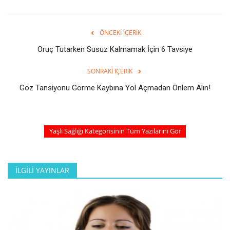
ÖNCEKI İÇERIK
Oruç Tutarken Susuz Kalmamak İçin 6 Tavsiye
SONRAKI İÇERIK
Göz Tansiyonu Görme Kaybına Yol Açmadan Önlem Alın!
Yaşlı Sağlığı Kategorisinin Tüm Yazılarını Gör
İLGILI YAYINLAR