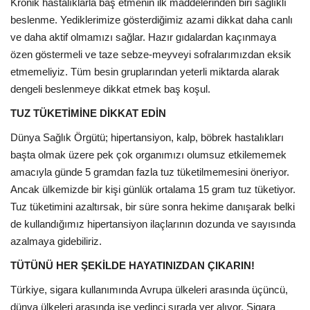
Kronik hastalıklarla baş etmenin ilk maddelerinden biri sağlıklı
beslenme. Yediklerimize gösterdiğimiz azami dikkat daha canlı
ve daha aktif olmamızı sağlar. Hazır gıdalardan kaçınmaya
özen göstermeli ve taze sebze-meyveyi sofralarımızdan eksik
etmemeliyiz. Tüm besin gruplarından yeterli miktarda alarak
dengeli beslenmeye dikkat etmek baş koşul.
TUZ TÜKETİMİNE DİKKAT EDİN
Dünya Sağlık Örgütü; hipertansiyon, kalp, böbrek hastalıkları
başta olmak üzere pek çok organımızı olumsuz etkilememek
amacıyla günde 5 gramdan fazla tuz tüketilmemesini öneriyor.
Ancak ülkemizde bir kişi günlük ortalama 15 gram tuz tüketiyor.
Tuz tüketimini azaltırsak, bir süre sonra hekime danışarak belki
de kullandığımız hipertansiyon ilaçlarının dozunda ve sayısında
azalmaya gidebiliriz.
TÜTÜNÜ HER ŞEKİLDE HAYATINIZDAN ÇIKARIN!
Türkiye, sigara kullanımında Avrupa ülkeleri arasında üçüncü,
dünya ülkeleri arasında ise yedinci sırada yer alıyor. Sigara