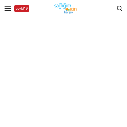
covid19
Hastalıklar
Aile Sağlığı
Bize Ulaşın
Videolar
Sağlık Haberleri
Sağlıklı Yaşam
Estetik Güzellik