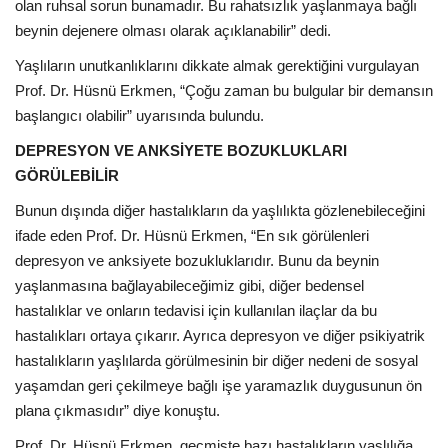
olan ruhsal sorun bunamadır. Bu rahatsızlık yaşlanmaya bağlı
beynin dejenere olması olarak açıklanabilir” dedi.
Yaşlıların unutkanlıklarını dikkate almak gerektiğini vurgulayan
Prof. Dr. Hüsnü Erkmen, “Çoğu zaman bu bulgular bir demansın
başlangıcı olabilir” uyarısında bulundu.
DEPRESYON VE ANKSİYETE BOZUKLUKLARI
GÖRÜLEBİLİR
Bunun dışında diğer hastalıkların da yaşlılıkta gözlenebileceğini
ifade eden Prof. Dr. Hüsnü Erkmen, “En sık görülenleri
depresyon ve anksiyete bozukluklarıdır. Bunu da beynin
yaşlanmasına bağlayabileceğimiz gibi, diğer bedensel
hastalıklar ve onların tedavisi için kullanılan ilaçlar da bu
hastalıkları ortaya çıkarır. Ayrıca depresyon ve diğer psikiyatrik
hastalıkların yaşlılarda görülmesinin bir diğer nedeni de sosyal
yaşamdan geri çekilmeye bağlı işe yaramazlık duygusunun ön
plana çıkmasıdır” diye konuştu.
Prof. Dr. Hüsnü Erkmen, geçmişte bazı hastalıkların yaşlılığa