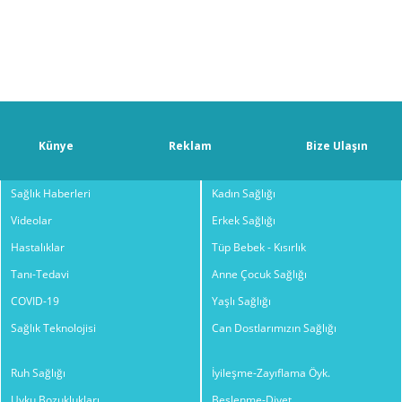
Künye
Reklam
Bize Ulaşın
Sağlık Haberleri
Kadın Sağlığı
Videolar
Erkek Sağlığı
Hastalıklar
Tüp Bebek - Kısırlık
Tanı-Tedavi
Anne Çocuk Sağlığı
COVID-19
Yaşlı Sağlığı
Sağlık Teknolojisi
Can Dostlarımızın Sağlığı
Ruh Sağlığı
İyileşme-Zayıflama Öyk.
Uyku Bozuklukları
Beslenme-Diyet