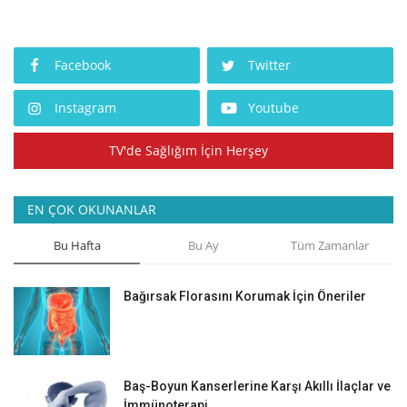
Facebook
Twitter
Instagram
Youtube
TV'de Sağlığım İçin Herşey
EN ÇOK OKUNANLAR
Bu Hafta
Bu Ay
Tüm Zamanlar
Bağırsak Florasını Korumak İçin Öneriler
Baş-Boyun Kanserlerine Karşı Akıllı İlaçlar ve
İmmünoterapi