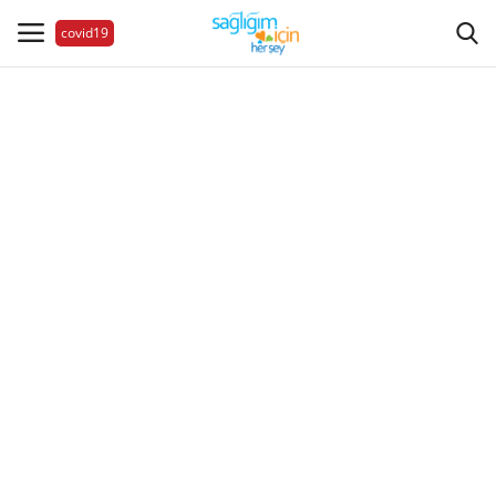
covid19
Hastalıklar
Aile Sağlığı
Bize Ulaşın
Videolar
Sağlık Haberleri
Sağlıklı Yaşam
Estetik Güzellik