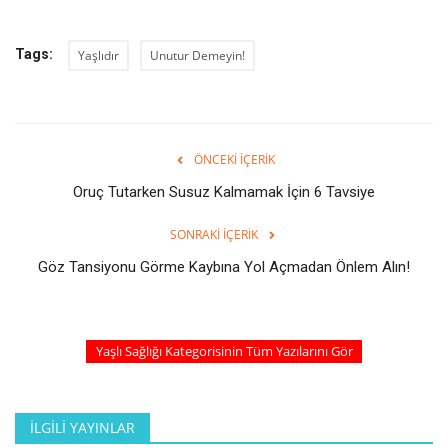
Tags:
Yaşlıdır
Unutur Demeyin!
ÖNCEKI İÇERIK
Oruç Tutarken Susuz Kalmamak İçin 6 Tavsiye
SONRAKI İÇERIK
Göz Tansiyonu Görme Kaybına Yol Açmadan Önlem Alın!
Yaşlı Sağlığı Kategorisinin Tüm Yazılarını Gör
İLGILI YAYINLAR