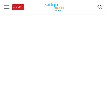
covid19
Hastalıklar
Aile Sağlığı
Bize Ulaşın
Videolar
Sağlık Haberleri
Sağlıklı Yaşam
Estetik Güzellik