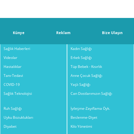
Künye
Reklam
Bize Ulaşın
Sağlık Haberleri
Kadın Sağlığı
Videolar
Erkek Sağlığı
Hastalıklar
Tüp Bebek - Kısırlık
Tanı-Tedavi
Anne Çocuk Sağlığı
COVID-19
Yaşlı Sağlığı
Sağlık Teknolojisi
Can Dostlarımızın Sağlığı
Ruh Sağlığı
İyileşme-Zayıflama Öyk.
Uyku Bozuklukları
Beslenme-Diyet
Diyabet
Kilo Yönetimi