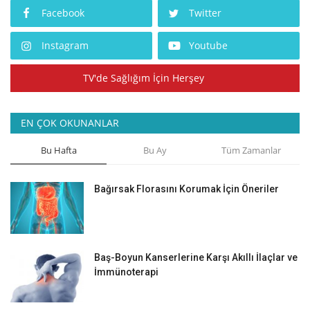
Facebook
Twitter
Instagram
Youtube
TV'de Sağlığım İçin Herşey
EN ÇOK OKUNANLAR
Bu Hafta
Bu Ay
Tüm Zamanlar
Bağırsak Florasını Korumak İçin Öneriler
Baş-Boyun Kanserlerine Karşı Akıllı İlaçlar ve
İmmünoterapi