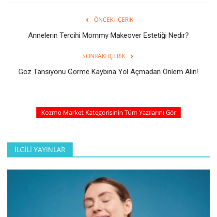
ÖNCEKI İÇERIK
Annelerin Tercihi Mommy Makeover Estetiği Nedir?
SONRAKI İÇERIK
Göz Tansiyonu Görme Kaybına Yol Açmadan Önlem Alın!
Kozmo Market Kategorisinin Tüm Yazılarını Gör
İLGILI YAYINLAR