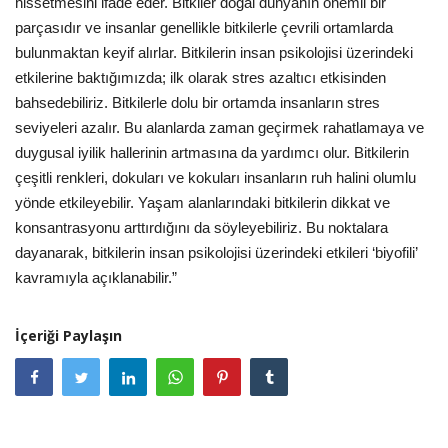
hissetmesini ifade eder. Bitkiler doğal dünyanın önemli bir
parçasıdır ve insanlar genellikle bitkilerle çevrili ortamlarda
bulunmaktan keyif alırlar. Bitkilerin insan psikolojisi üzerindeki
etkilerine baktığımızda; ilk olarak stres azaltıcı etkisinden
bahsedebiliriz. Bitkilerle dolu bir ortamda insanların stres
seviyeleri azalır. Bu alanlarda zaman geçirmek rahatlamaya ve
duygusal iyilik hallerinin artmasına da yardımcı olur. Bitkilerin
çeşitli renkleri, dokuları ve kokuları insanların ruh halini olumlu
yönde etkileyebilir. Yaşam alanlarındaki bitkilerin dikkat ve
konsantrasyonu arttırdığını da söyleyebiliriz. Bu noktalara
dayanarak, bitkilerin insan psikolojisi üzerindeki etkileri ‘biyofili’
kavramıyla açıklanabilir.”
İçeriği Paylaşın