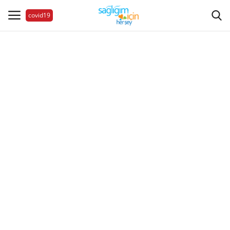
covid19
Hastalıklar
Aile Sağlığı
Bize Ulaşın
Videolar
Sağlık Haberleri
Sağlıklı Yaşam
Estetik Güzellik