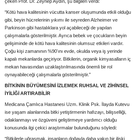
çeken
Prof. Dr. Zeynep Aydın, şu bilgileri verdi:
“
Kötü hava kalitesinin vücutta kanser oluşumunda etkili olduğu
gibi, beyin hücrelerinin yıkımı ile seyreden Alzheimer ve
Parkinson gibi hastalıklara yol açabileceği de yapılan
çalışmalarla gösterilmiştir. Ayrıca bebek ve çocukların beyin
gelişiminde de kötü hava kalitesinin olumsuz etkileri vardır.
Çoğu kişi zamanının %90'ını evde, okulda veya iş yerinde
kapalı mekanlarda geçiriyor.
Bitkilerin, organik kimyasalların iç
mekan havasından uzaklaştırılmasında önemli bir rol
oynayabileceği çalışmalarla gösterilmiştir.”
BİTKİNİN BÜYÜMESİNİ İZLEMEK RUHSAL VE ZİHİNSEL
İYİLİĞİ ARTIRABİLİR
Medicana Çamlıca Hastanesi Uzm. Klinik Psk. İlayda Kutevu
ise yaşam alanlarında
bitki yetiştirmenin hafızayı, bilişselliği,
odaklanmayı ve özgüveni geliştirmeye yardımcı olduğu
konusunda ilgi çekici araştırmalar bulunduğunu söyledi:
“Bitkilerle uğraşmak, insanların doğayla daha yakın bir ilişki