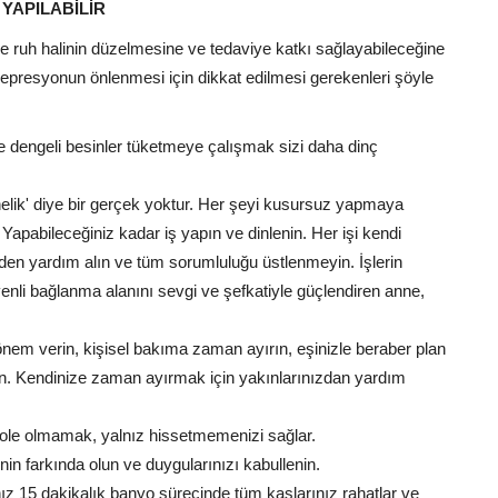
YAPILABİLİR
de ruh halinin düzelmesine ve tedaviye katkı sağlayabileceğine
epresyonun önlenmesi için dikkat edilmesi gerekenleri şöyle
e dengeli besinler tüketmeye çalışmak sizi daha dinç
elik' diye bir gerçek yoktur. Her şeyi kusursuz yapmaya
Yapabileceğiniz kadar iş yapın ve dinlenin. Her işi kendi
en yardım alın ve tüm sorumluluğu üstlenmeyin. İşlerin
enli bağlanma alanını sevgi ve şefkatiyle güçlendiren anne,
 önem verin, kişisel bakıma zaman ayırın, eşinizle beraber plan
ün. Kendinize zaman ayırmak için yakınlarınızdan yardım
zole olmamak, yalnız hissetmemenizi sağlar.
nin farkında olun ve duygularınızı kabullenin.
z 15 dakikalık banyo sürecinde tüm kaslarınız rahatlar ve