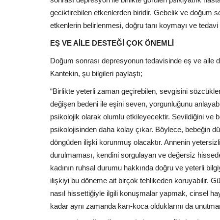
geciktirebilen etkenlerden biridir. Gebelik ve doğum 
etkenlerin belirlenmesi, doğru tanı koymayı ve tedavi et
EŞ VE AİLE DESTEĞİ ÇOK ÖNEMLİ
Doğum sonrası depresyonun tedavisinde eş ve aile d
Kantekin, şu bilgileri paylaştı;
“Birlikte yeterli zaman geçirebilen, sevgisini sözcükle
değişen bedeni ile eşini seven, yorgunluğunu anlayab
psikolojik olarak olumlu etkileyecektir. Sevildiğini ve
psikolojisinden daha kolay çıkar. Böylece, bebeğin dün
döngüden ilişki korunmuş olacaktır. Annenin yetersizli
durulmaması, kendini sorgulayan ve değersiz hisseden
kadının ruhsal durumu hakkında doğru ve yeterli bilgiy
ilişkiyi bu döneme ait birçok tehlikeden koruyabilir. G
nasıl hissettiğiyle ilgili konuşmalar yapmak, cinsel
kadar aynı zamanda karı-koca olduklarını da unutmama