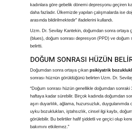
kadınlara göre gebelik dönemi depresyonu geçiren ka
daha fazladır. Ülkemizde yapılan çalışmalarda ise d
arasında bildirilmektedir” ifadelerini kullandı.
Uzm. Dr. Sevilay Kantekin, doğumdan sonra ortaya ç
(blues), doğum sonrası depresyon (PPD) ve doğum s
belirtti.
DOĞUM SONRASI HÜZÜN BELİRT
Doğumdan sonra ortaya çıkan
psikiyatrik bozukluk
sonrası hüznün görüldüğünü belirten Uzm. Dr. Sevilay K
“Doğum sonrası hüzün genellikle doğumdan sonraki 3 v
haftaya kadar sürebilir. Birçok kadında doğumdan sonr
aşırı duyarlılık, ağlama, huzursuzluk, duygulanımda 
uyku bozuklukları, iştahsızlık, cinsel ilgi kaybı, doğum
görülebilir. Bu belirtiler hafif şiddetli ve geçici olup ke
bakımını etkilemez.”