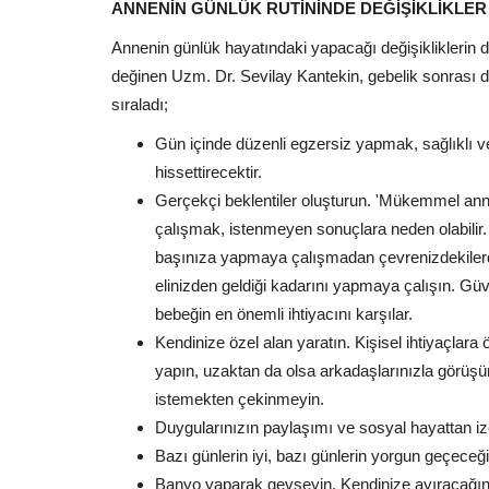
ANNENİN GÜNLÜK RUTİNİNDE DEĞİŞİKLİKLER 
Annenin günlük hayatındaki yapacağı değişikliklerin 
değinen Uzm. Dr. Sevilay Kantekin, gebelik sonrası d
sıraladı;
Gün içinde düzenli egzersiz yapmak, sağlıklı v
hissettirecektir.
Gerçekçi beklentiler oluşturun. 'Mükemmel ann
çalışmak, istenmeyen sonuçlara neden olabilir. 
başınıza yapmaya çalışmadan çevrenizdekilerd
elinizden geldiği kadarını yapmaya çalışın. Güv
bebeğin en önemli ihtiyacını karşılar.
Kendinize özel alan yaratın. Kişisel ihtiyaçlara
yapın, uzaktan da olsa arkadaşlarınızla görüş
istemekten çekinmeyin.
Duygularınızın paylaşımı ve sosyal hayattan i
Bazı günlerin iyi, bazı günlerin yorgun geçeceği
Banyo yaparak gevşeyin. Kendinize ayıracağını