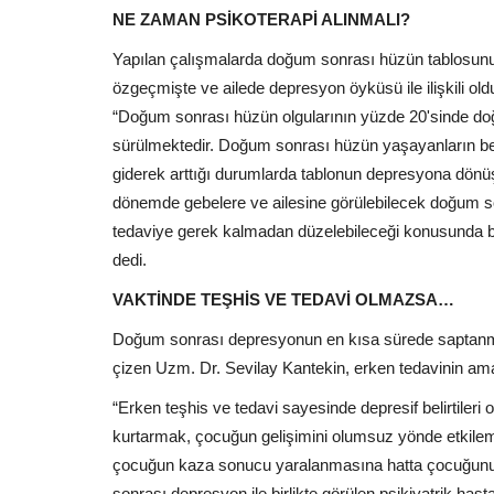
NE ZAMAN PSİKOTERAPİ ALINMALI?
Yapılan çalışmalarda doğum sonrası hüzün tablosunun
özgeçmişte ve ailede depresyon öyküsü ile ilişkili o
“Doğum sonrası hüzün olgularının yüzde 20'sinde doğu
sürülmektedir. Doğum sonrası hüzün yaşayanların belir
giderek arttığı durumlarda tablonun depresyona dönüş
dönemde gebelere ve ailesine görülebilecek doğum sonras
tedaviye gerek kalmadan düzelebileceği konusunda bilgi
dedi.
VAKTİNDE TEŞHİS VE TEDAVİ OLMAZSA…
Doğum sonrası depresyonun en kısa sürede saptanma
çizen Uzm. Dr. Sevilay Kantekin, erken tedavinin amaç
“Erken teşhis ve tedavi sayesinde depresif belirtileri
kurtarmak, çocuğun gelişimini olumsuz yönde etkileme
çocuğun kaza sonucu yaralanmasına hatta çocuğunu 
sonrası depresyon ile birlikte görülen psikiyatrik hasta