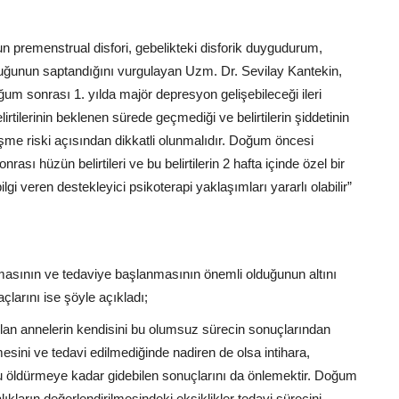
 premenstrual disfori, gebelikteki disforik duygudurum,
lduğunun saptandığını vurgulayan Uzm. Dr. Sevilay Kantekin,
m sonrası 1. yılda majör depresyon gelişebileceği ileri
tilerinin beklenen sürede geçmediği ve belirtilerin şiddetinin
me riski açısından dikkatli olunmalıdır. Doğum öncesi
ı hüzün belirtileri ve bu belirtilerin 2 hafta içinde özel bir
 veren destekleyici psikoterapi yaklaşımları yararlı olabilir”
sının ve tedaviye başlanmasının önemli olduğunun altını
larını ise şöyle açıkladı;
 olan annelerin kendisini bu olumsuz sürecin sonuçlarından
sini ve tedavi edilmediğinde nadiren de olsa intihara,
öldürmeye kadar gidebilen sonuçlarını da önlemektir. Doğum
lıkların değerlendirilmesindeki eksiklikler tedavi sürecini