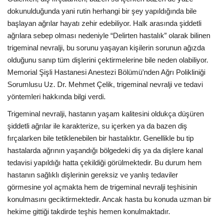
dokunulduğunda yani rutin herhangi bir şey yapıldığında bile
başlayan ağrılar hayatı zehir edebiliyor. Halk arasında şiddetli
ağrılara sebep olması nedeniyle “Delirten hastalık” olarak bilinen
trigeminal nevralji, bu sorunu yaşayan kişilerin sorunun ağızda
olduğunu sanıp tüm dişlerini çektirmelerine bile neden olabiliyor.
Memorial Şişli Hastanesi Anestezi Bölümü’nden Ağrı Polikliniği
Sorumlusu Uz. Dr. Mehmet Çelik, trigeminal nevralji ve tedavi
yöntemleri hakkında bilgi verdi.
Trigeminal nevralji, hastanın yaşam kalitesini oldukça düşüren
şiddetli ağrılar ile karakterize, su içerken ya da bazen diş
fırçalarken bile tetiklenebilen bir hastalıktır. Genellikle bu tip
hastalarda ağrının yaşandığı bölgedeki diş ya da dişlere kanal
tedavisi yapıldığı hatta çekildiği görülmektedir. Bu durum hem
hastanın sağlıklı dişlerinin gereksiz ve yanlış tedaviler
görmesine yol açmakta hem de trigeminal nevralji teşhisinin
konulmasını geciktirmektedir. Ancak hasta bu konuda uzman bir
hekime gittiği takdirde teşhis hemen konulmaktadır.