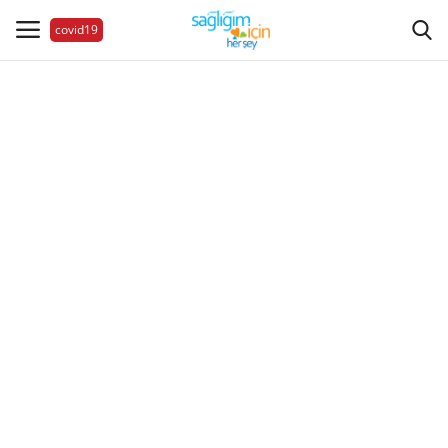
covid19
Hastalıklar
Aile Sağlığı
Bize Ulaşın
Videolar
Sağlık Haberleri
Sağlıklı Yaşam
Estetik Güzellik