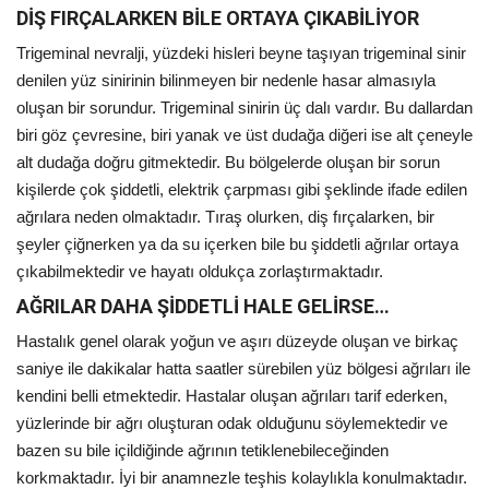
DİŞ FIRÇALARKEN BİLE ORTAYA ÇIKABİLİYOR
Trigeminal nevralji, yüzdeki hisleri beyne taşıyan trigeminal sinir
denilen yüz sinirinin bilinmeyen bir nedenle hasar almasıyla
oluşan bir sorundur. Trigeminal sinirin üç dalı vardır. Bu dallardan
biri göz çevresine, biri yanak ve üst dudağa diğeri ise alt çeneyle
alt dudağa doğru gitmektedir. Bu bölgelerde oluşan bir sorun
kişilerde çok şiddetli, elektrik çarpması gibi şeklinde ifade edilen
ağrılara neden olmaktadır. Tıraş olurken, diş fırçalarken, bir
şeyler çiğnerken ya da su içerken bile bu şiddetli ağrılar ortaya
çıkabilmektedir ve hayatı oldukça zorlaştırmaktadır.
AĞRILAR DAHA ŞİDDETLİ HALE GELİRSE…
Hastalık genel olarak yoğun ve aşırı düzeyde oluşan ve birkaç
saniye ile dakikalar hatta saatler sürebilen yüz bölgesi ağrıları ile
kendini belli etmektedir. Hastalar oluşan ağrıları tarif ederken,
yüzlerinde bir ağrı oluşturan odak olduğunu söylemektedir ve
bazen su bile içildiğinde ağrının tetiklenebileceğinden
korkmaktadır. İyi bir anamnezle teşhis kolaylıkla konulmaktadır.