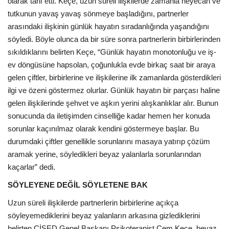
olarak tarif etti. Keçe, uzun süreli ilişkilerde zamanla heyecan ve
tutkunun yavaş yavaş sönmeye başladığını, partnerler
arasındaki ilişkinin günlük hayatın sıradanlığında yaşandığını
söyledi. Böyle olunca da bir süre sonra partnerlerin birbirlerinden
sıkıldıklarını belirten Keçe, “Günlük hayatın monotonluğu ve iş-
ev döngüsüne hapsolan, çoğunlukla evde birkaç saat bir araya
gelen çiftler, birbirlerine ve ilişkilerine ilk zamanlarda gösterdikleri
ilgi ve özeni göstermez olurlar. Günlük hayatın bir parçası haline
gelen ilişkilerinde şehvet ve aşkın yerini alışkanlıklar alır. Bunun
sonucunda da iletişimden cinselliğe kadar hemen her konuda
sorunlar kaçınılmaz olarak kendini göstermeye başlar. Bu
durumdaki çiftler genellikle sorunlarını masaya yatırıp çözüm
aramak yerine, söyledikleri beyaz yalanlarla sorunlarından
kaçarlar” dedi.
SÖYLEYENE DEĞİL SÖYLETENE BAK
Uzun süreli ilişkilerde partnerlerin birbirlerine açıkça
söyleyemediklerini beyaz yalanların arkasına gizlediklerini
belirten CİSED Genel Başkanı Psikoterapist Cem Keçe, beyaz