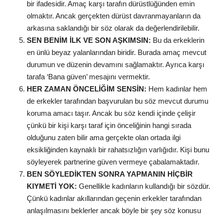
bir ifadesidir. Amaç karşı tarafın dürüstlüğünden emin
olmaktır. Ancak gerçekten dürüst davranmayanların da
arkasına saklandığı bir söz olarak da değerlendirilebilir.
SEN BENİM İLK VE SON AŞKIMSIN:
Bu da erkeklerin
en ünlü beyaz yalanlarından biridir. Burada amaç mevcut
durumun ve düzenin devamını sağlamaktır. Ayrıca karşı
tarafa ‘Bana güven’ mesajını vermektir.
HER ZAMAN ÖNCELİĞİM SENSİN:
Hem kadınlar hem
de erkekler tarafından başvurulan bu söz mevcut durumu
koruma amacı taşır. Ancak bu söz kendi içinde çelişir
çünkü bir kişi karşı taraf için önceliğinin hangi sırada
olduğunu zaten bilir ama gerçekte olan ortada ilgi
eksikliğinden kaynaklı bir rahatsızlığın varlığıdır. Kişi bunu
söyleyerek partnerine güven vermeye çabalamaktadır.
BEN SÖYLEDİKTEN SONRA YAPMANIN HİÇBİR
KIYMETİ YOK:
Genellikle kadınların kullandığı bir sözdür.
Çünkü kadınlar akıllarından geçenin erkekler tarafından
anlaşılmasını beklerler ancak böyle bir şey söz konusu