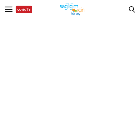
covid19
Hastalıklar
Aile Sağlığı
Bize Ulaşın
Videolar
Sağlık Haberleri
Sağlıklı Yaşam
Estetik Güzellik