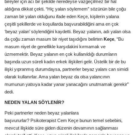
bireyler için acı bir şekilde neredeyse vazgeçilmez bir hal
aldığına dikkat çekti. “Hiç yalan söylemem” sözünün bile çoğu
zaman bir yalan olduğunu ifade eden Keçe, kişilerin yalana
çeşitli şekillerde ve koşullarda başvurabildiğini ama en çok
‘beyaz yalan’ söylendiğini kaydetti. Beyaz yalanın, adı yalan olsa
da çoğu zaman masum bir niyet taşıdığını belirten
Keçe
, “Bu
masum niyet de genellikle karşıdakini kırmamak ve
üzmemektir. Beyaz yalanın en çok kullanıldığı durumların
başında uzun süreli kadın erkek ilişkileri gelir. Üstelik bir de bu
ilişki yıpranmış durumdaysa, partnerler beyaz yalanı can simidi
olarak kullanırlar. Ama yalan beyaz da olsa yalancının
mumunun yatsıya kadar yanar yanacağını unutmamak gerekir”
dedi.
NEDEN YALAN SÖYLENİR?
Peki partnerler neden beyaz yalanlara
başvururlar? Psikoterapist Cem Keçe bunun temel sebebini,
mevcut ilişkide süre giden düzenin devamının sağlanması