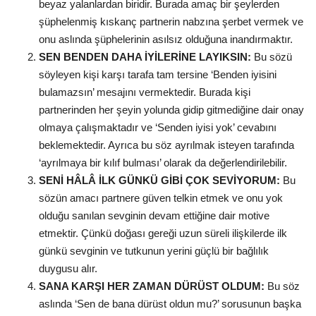
beyaz yalanlardan biridir. Burada amaç bir şeylerden
şüphelenmiş kıskanç partnerin nabzına şerbet vermek ve
onu aslında şüphelerinin asılsız olduğuna inandırmaktır.
SEN BENDEN DAHA İYİLERİNE LAYIKSIN:
Bu sözü
söyleyen kişi karşı tarafa tam tersine ‘Benden iyisini
bulamazsın’ mesajını vermektedir. Burada kişi
partnerinden her şeyin yolunda gidip gitmediğine dair onay
olmaya çalışmaktadır ve ‘Senden iyisi yok’ cevabını
beklemektedir. Ayrıca bu söz ayrılmak isteyen tarafında
‘ayrılmaya bir kılıf bulması’ olarak da değerlendirilebilir.
SENİ HÂLÂ İLK GÜNKÜ GİBİ ÇOK SEVİYORUM:
Bu
sözün amacı partnere güven telkin etmek ve onu yok
olduğu sanılan sevginin devam ettiğine dair motive
etmektir. Çünkü doğası gereği uzun süreli ilişkilerde ilk
günkü sevginin ve tutkunun yerini güçlü bir bağlılık
duygusu alır.
SANA KARŞI HER ZAMAN DÜRÜST OLDUM:
Bu söz
aslında ‘Sen de bana dürüst oldun mu?’ sorusunun başka