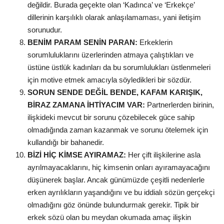
değildir. Burada geçekte olan ‘Kadınca’ ve ‘Erkekçe’
dillerinin karşılıklı olarak anlaşılamaması, yani iletişim
sorunudur.
BENİM PARAM SENİN PARAN:
Erkeklerin
sorumluluklarını üzerlerinden atmaya çalıştıkları ve
üstüne üstlük kadınları da bu sorumlulukları üstlenmeleri
için motive etmek amacıyla söyledikleri bir sözdür.
SORUN SENDE DEĞİL BENDE, KAFAM KARIŞIK,
BİRAZ ZAMANA İHTİYACIM VAR:
Partnerlerden birinin,
ilişkideki mevcut bir sorunu çözebilecek güce sahip
olmadığında zaman kazanmak ve sorunu ötelemek için
kullandığı bir bahanedir.
BİZİ HİÇ KİMSE AYIRAMAZ:
Her çift ilişkilerine asla
ayrılmayacaklarını, hiç kimsenin onları ayıramayacağını
düşünerek başlar. Ancak günümüzde çeşitli nedenlerle
erken ayrılıkların yaşandığını ve bu iddialı sözün gerçekçi
olmadığını göz önünde bulundurmak gerekir. Tipik bir
erkek sözü olan bu meydan okumada amaç ilişkin