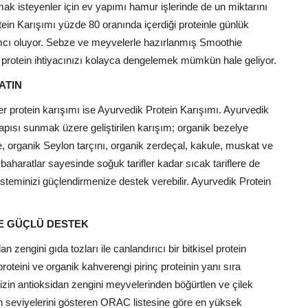
mak isteyenler için ev yapımı hamur işlerinde de un miktarını
otein Karışımı yüzde 80 oranında içerdiği proteinle günlük
dımcı oluyor. Sebze ve meyvelerle hazırlanmış Smoothie
ük protein ihtiyacınızı kolayca dengelemek mümkün hale geliyor.
ATIN
r protein karışımı ise Ayurvedik Protein Karışımı. Ayurvedik
yapısı sunmak üzere geliştirilen karışım; organik bezelye
ikte, organik Seylon tarçını, organik zerdeçal, kakule, muskat ve
aharatlar sayesinde soğuk tarifler kadar sıcak tariflere de
steminizi güçlendirmenize destek verebilir. Ayurvedik Protein
LE GÜÇLÜ DESTEK
 zengini gıda tozları ile canlandırıcı bir bitkisel protein
roteini ve organik kahverengi pirinç proteinin yanı sıra
izin antioksidan zengini meyvelerinden böğürtlen ve çilek
an seviyelerini gösteren ORAC listesine göre en yüksek