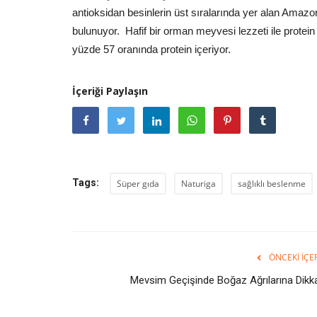
antioksidan besinlerin üst sıralarında yer alan Ama
bulunuyor. Hafif bir orman meyvesi lezzeti ile protei
yüzde 57 oranında protein içeriyor.
İçeriği Paylaşın
Tags:
Süper gıda
Naturiga
sağlıklı beslenme
ÖNCEKI İÇE
Mevsim Geçişinde Boğaz Ağrılarına Dikka