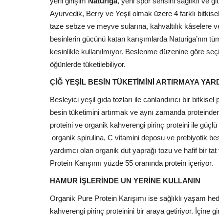
yerli girişim
Naturiga
, yeni spor serisini sağlıklı ve 
Ayurvedik, Berry ve Yeşil olmak üzere 4 farklı bitkisel
taze sebze ve meyve sularına, kahvaltılık kâselere ve e
besinlerin gücünü katan karışımlarda Naturiga’nın tüm
kesinlikle kullanılmıyor. Beslenme düzenine göre seçil
öğünlerde tüketilebiliyor.
ÇİĞ YEŞİL BESİN TÜKETİMİNİ ARTIRMAYA YA
Besleyici yeşil gıda tozları ile canlandırıcı bir bitkise
besin tüketimini artırmak ve aynı zamanda proteinden
proteini ve organik kahverengi pirinç proteini ile güç
organik spirulina, C vitamini deposu ve prebiyotik b
yardımcı olan organik dut yaprağı tozu ve hafif bir ta
Protein Karışımı yüzde 55 oranında protein içeriyor.
HAMUR İŞLERİNDE UN YERİNE KULLANIN
Organik Pure Protein Karışımı ise sağlıklı yaşam hede
kahverengi pirinç proteinini bir araya getiriyor. İçine g