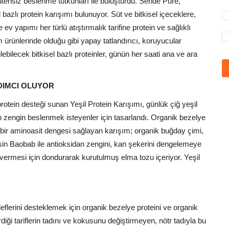
glutensiz beslenme tutkunları ile buluşturdu. Seride Pure,
 bazlı protein karışımı bulunuyor. Süt ve bitkisel içeceklere,
v yapımı her türlü atıştırmalık tarifine protein ve sağlıklı
 ürünlerinde olduğu gibi yapay tatlandırıcı, koruyucular
ebilecek bitkisel bazlı proteinler, günün her saati ana ve ara
RDIMCI OLUYOR
l protein desteği sunan Yeşil Protein Karışımı, günlük çiğ yeşil
 zengin beslenmek isteyenler için tasarlandı. Organik bezelye
lü bir aminoasit dengesi sağlayan karışım; organik buğday çimi,
esin Baobab ile antioksidan zengini, kan şekerini dengelemeye
t vermesi için dondurarak kurutulmuş elma tozu içeriyor. Yeşil
flerini desteklemek için organik bezelye proteini ve organik
irdiği tariflerin tadını ve kokusunu değiştirmeyen, nötr tadıyla bu