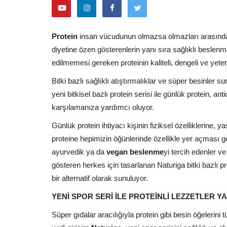
Facebook
Protein
insan vücudunun olmazsa olmazları arasında 
diyetine özen gösterenlerin yanı sıra sağlıklı beslen
edilmemesi gereken proteinin kaliteli, dengeli ve yeterl
Bitki bazlı sağlıklı atıştırmalıklar ve süper besinler 
yeni bitkisel bazlı protein serisi ile günlük protein, ant
karşılamanıza yardımcı oluyor.
Günlük protein ihtiyacı kişinin fiziksel özelliklerine,
proteine hepimizin öğünlerinde özellikle yer açması 
ayurvedik ya da
vegan beslenme
yi tercih edenler v
gösteren herkes için tasarlanan Naturiga bitki bazlı pr
bir alternatif olarak sunuluyor.
YENİ SPOR SERİ İLE PROTEİNLİ LEZZETLER 
Süper gıdalar aracılığıyla protein gibi
besin öğelerini 