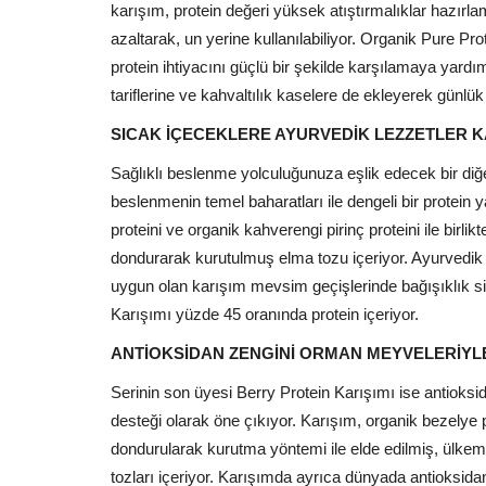
karışım, protein değeri yüksek atıştırmalıklar hazırla
azaltarak, un yerine kullanılabiliyor. Organik Pure Pr
protein ihtiyacını güçlü bir şekilde karşılamaya yar
tariflerine ve kahvaltılık kaselere de ekleyerek günl
SICAK İÇECEKLERE AYURVEDİK LEZZETLER K
Sağlıklı beslenme yolculuğunuza eşlik edecek bir diğe
beslenmenin temel baharatları ile dengeli bir protein 
proteini ve organik kahverengi pirinç proteini ile birl
dondurarak kurutulmuş elma tozu içeriyor. Ayurvedik b
uygun olan karışım mevsim geçişlerinde bağışıklık si
Karışımı yüzde 45 oranında protein içeriyor.
ANTİOKSİDAN ZENGİNİ ORMAN MEYVELERİY
Serinin son üyesi Berry Protein Karışımı ise antioksidan
desteği olarak öne çıkıyor. Karışım, organik bezelye p
dondurularak kurutma yöntemi ile elde edilmiş, ülkem
tozları içeriyor. Karışımda ayrıca dünyada antioksid