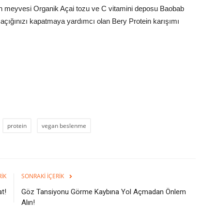
zon meyvesi Organik Açai tozu ve C vitamini deposu Baobab
n açığınızı kapatmaya yardımcı olan Bery Protein karışımı
protein
vegan beslenme
RIK
SONRAKI İÇERIK
t!
Göz Tansiyonu Görme Kaybına Yol Açmadan Önlem
Alın!