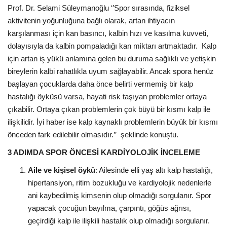
Prof. Dr. Selami Süleymanoğlu ‘’Spor sırasında, fiziksel
aktivitenin yoğunluğuna bağlı olarak, artan ihtiyacın
karşılanması için kan basıncı, kalbin hızı ve kasılma kuvveti,
dolayısıyla da kalbin pompaladığı kan miktarı artmaktadır. Kalp
için artan iş yükü anlamına gelen bu duruma sağlıklı ve yetişkin
bireylerin kalbi rahatlıkla uyum sağlayabilir. Ancak spora henüz
başlayan çocuklarda daha önce belirti vermemiş bir kalp
hastalığı öyküsü varsa, hayati risk taşıyan problemler ortaya
çıkabilir. Ortaya çıkan problemlerin çok büyü bir kısmı kalp ile
ilişkilidir. İyi haber ise kalp kaynaklı problemlerin büyük bir kısmı
önceden fark edilebilir olmasıdır.’’ şeklinde konuştu.
3 ADIMDA SPOR ÖNCESİ KARDİYOLOJİK İNCELEME
Aile ve kişisel öykü
: Ailesinde elli yaş altı kalp hastalığı,
hipertansiyon, ritim bozukluğu ve kardiyolojik nedenlerle
ani kaybedilmiş kimsenin olup olmadığı sorgulanır. Spor
yapacak çocuğun bayılma, çarpıntı, göğüs ağrısı,
geçirdiği kalp ile ilişkili hastalık olup olmadığı sorgulanır.