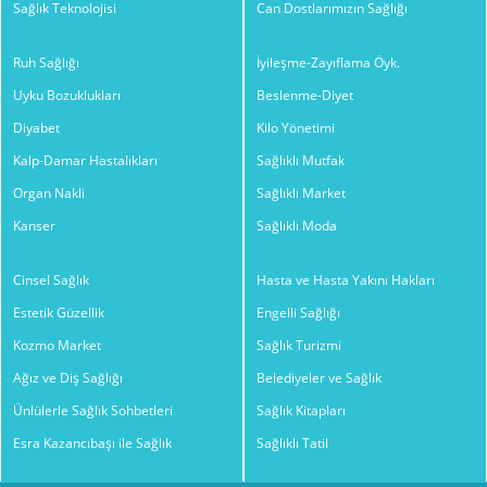
Sağlık Teknolojisi
Can Dostlarımızın Sağlığı
Ruh Sağlığı
İyileşme-Zayıflama Öyk.
Uyku Bozuklukları
Beslenme-Diyet
Diyabet
Kilo Yönetimi
Kalp-Damar Hastalıkları
Sağlıklı Mutfak
Organ Nakli
Sağlıklı Market
Kanser
Sağlıklı Moda
Cinsel Sağlık
Hasta ve Hasta Yakını Hakları
Estetik Güzellik
Engelli Sağlığı
Kozmo Market
Sağlık Turizmi
Ağız ve Diş Sağlığı
Belediyeler ve Sağlık
Ünlülerle Sağlık Sohbetleri
Sağlık Kitapları
Esra Kazancıbaşı ile Sağlık
Sağlıklı Tatil