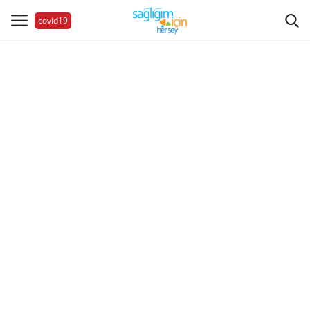
covid19
Hastalıklar
Aile Sağlığı
Bize Ulaşın
Videolar
Sağlık Haberleri
Sağlıklı Yaşam
Estetik Güzellik