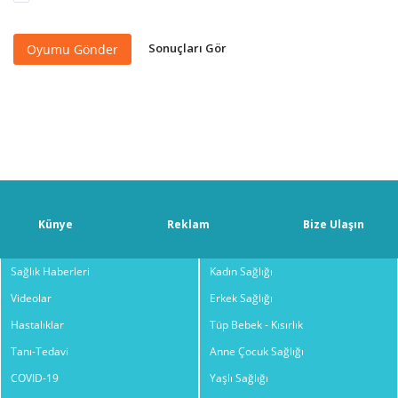
Sonuçları Gör
Oyumu Gönder
Künye
Reklam
Bize Ulaşın
Sağlık Haberleri
Kadın Sağlığı
Videolar
Erkek Sağlığı
Hastalıklar
Tüp Bebek - Kısırlık
Tanı-Tedavi
Anne Çocuk Sağlığı
COVID-19
Yaşlı Sağlığı