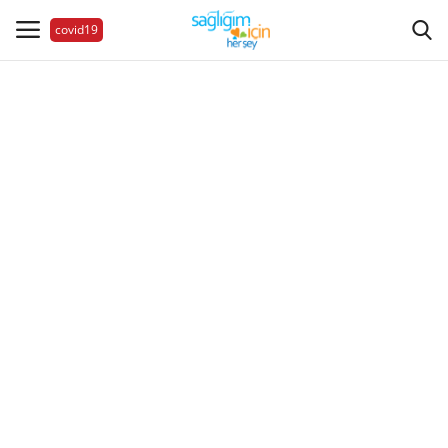
covid19
Hastalıklar
Aile Sağlığı
Bize Ulaşın
Videolar
Sağlık Haberleri
Sağlıklı Yaşam
Estetik Güzellik