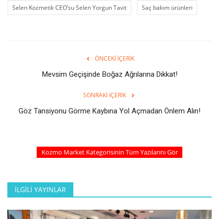
Selen Kozmetik CEO’su Selen Yorgun Tavit
Saç bakım ürünleri
ÖNCEKI İÇERIK
Mevsim Geçişinde Boğaz Ağrılarına Dikkat!
SONRAKI İÇERIK
Göz Tansiyonu Görme Kaybına Yol Açmadan Önlem Alın!
Kozmo Market Kategorisinin Tüm Yazılarını Gör
İLGILI YAYINLAR