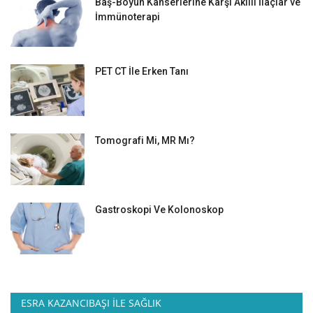
Baş-Boyun Kanserlerine Karşı Akıllı İlaçlar ve
İmmünoterapi
PET CT İle Erken Tanı
Tomografi Mi, MR Mı?
Gastroskopi Ve Kolonoskop
ESRA KAZANCIBAŞI İLE SAĞLIK