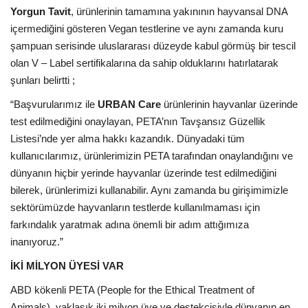
Yorgun Tavit
, ürünlerinin tamamına yakınının hayvansal DNA
içermediğini gösteren Vegan testlerine ve aynı zamanda kuru
şampuan serisinde uluslararası düzeyde kabul görmüş bir tescil
olan V – Label sertifikalarına da sahip olduklarını hatırlatarak
şunları belirtti ;
“Başvurularımız ile
URBAN Care
ürünlerinin hayvanlar üzerinde
test edilmediğini onaylayan, PETA’nın Tavşansız Güzellik
Listesi’nde yer alma hakkı kazandık. Dünyadaki tüm
kullanıcılarımız, ürünlerimizin PETA tarafından onaylandığını ve
dünyanın hiçbir yerinde hayvanlar üzerinde test edilmediğini
bilerek, ürünlerimizi kullanabilir. Aynı zamanda bu girişimimizle
sektörümüzde hayvanların testlerde kullanılmaması için
farkındalık yaratmak adına önemli bir adım attığımıza
inanıyoruz.”
İKİ MİLYON ÜYESİ VAR
ABD kökenli PETA (People for the Ethical Treatment of
Animals), yaklaşık iki milyon üye ve destekçisiyle dünyanın en